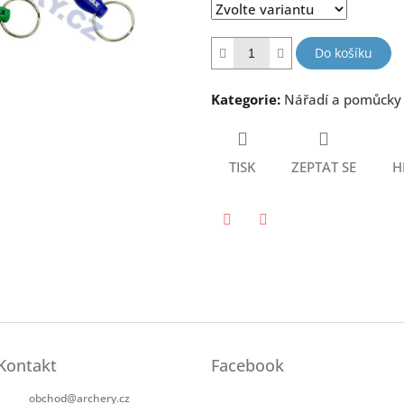
hvězdiček.
Do košíku
Kategorie
:
Nářadí a pomůcky
TISK
ZEPTAT SE
H
Twitter
Facebook
Kontakt
Facebook
obchod
@
archery.cz