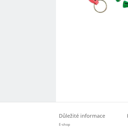
Z
á
Důležité informace
p
a
E-shop