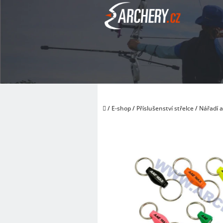
Přejít
na
obsah
Domů
/
E-shop
/
Příslušenství střelce
/
Nářadí 