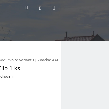
Nákupní
Hledat
Přihlášení
košík
Kód:
Zvolte variantu
|
Značka:
AAE
lip 1 ks
odnocení