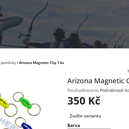
a pomůcky
/
Arizona Magnetic Clip 1 ks
Arizona Magnetic C
Průměrné
Neohodnoceno
Podrobnosti h
hodnocení
350 Kč
produktu
je
Měrná
0,0
Zvolte variantu
cena:
z
Barva
5