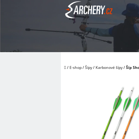
Přejít
na
obsah
Domů
/
E-shop
/
Šípy
/
Karbonové šípy
/
Šíp Sh