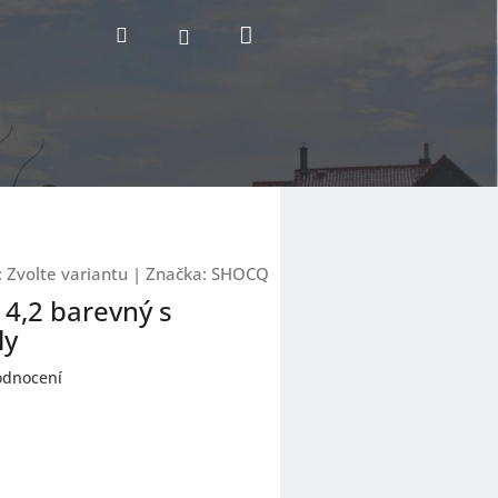
Nákupní
Hledat
Přihlášení
košík
:
Zvolte variantu
|
Značka:
SHOCQ
 4,2 barevný s
ly
odnocení