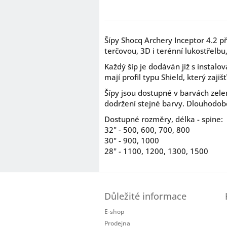
Šípy
Shocq Archery
Inceptor 4.2 př
terčovou, 3D i terénní lukostřelbu
Každý šíp je dodáván již s instal
mají profil typu Shield, který zaji
Šípy jsou dostupné v barvách zele
dodržení stejné barvy. Dlouhodobě
Dostupné rozměry, délka - spine:
32" - 500, 600, 700, 800
30" - 900, 1000
28" - 1100, 1200, 1300, 1500
Z
á
Důležité informace
p
a
E-shop
t
Prodejna