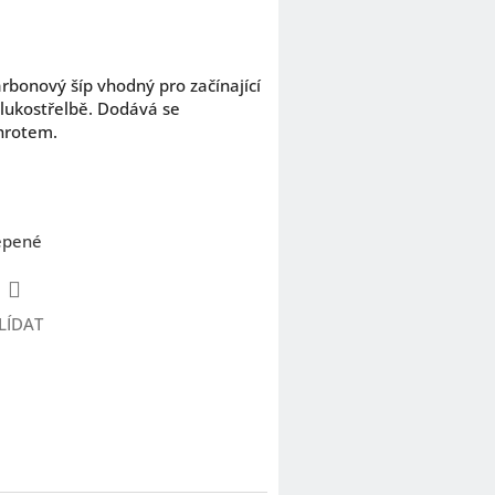
arbonový šíp vhodný pro začínající
í lukostřelbě. Dodává se
hrotem.
epené
LÍDAT