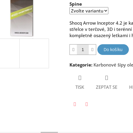
Spine
5
hvězdiček.
Shocq Arrow Inceptor 4.2 je k
střelce v terčové, 3D i terénn
kompletně osazený letkami i 
Do košíku
Kategorie
:
Karbonové šípy ol
TISK
ZEPTAT SE
H
Twitter
Facebook