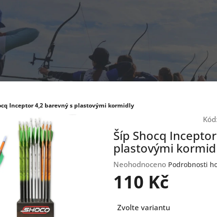
ocq Inceptor 4,2 barevný s plastovými kormidly
Kód
Šíp Shocq Inceptor
plastovými kormid
Průměrné
Neohodnoceno
Podrobnosti h
hodnocení
110 Kč
produktu
je
Měrná
0,0
Zvolte variantu
cena:
z