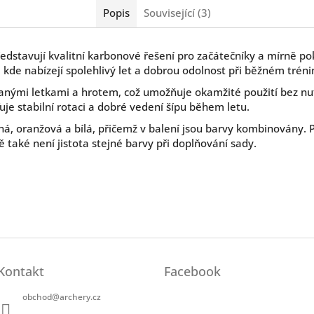
Popis
Související (3)
edstavují kvalitní karbonové řešení pro začátečníky a mírně pok
, kde nabízejí spolehlivý let a dobrou odolnost při běžném trén
ovanými letkami a hrotem, což umožňuje okamžité použití bez nu
šťuje stabilní rotaci a dobré vedení šípu během letu.
ná, oranžová a bílá, přičemž v balení jsou barvy kombinovány. 
 také není jistota stejné barvy při doplňování sady.
Kontakt
Facebook
obchod
@
archery.cz