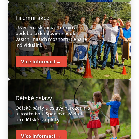
Firemní akce
Uzavřená skupina. Termín a
podobu si domluvíme podle
vašich i našich možností. Cena je
individuální.
Více informací →
Dětské oslavy
Dětské párty a oslavy narozenin s
lukostřelbou. Sportovní zážitek
pro dětské skupinky.
Více informací →