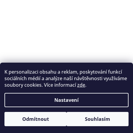
K personalizaci obsahu a reklam, poskytování funkcí
Sledovat na Instagramu
sociálních médií a analýze naší návštěvnosti využíváme
soubory cookies. Více informací
zde
.
Registrace na lukostřelbu
I. Královský lukostřelecký klub
Nastavení
Český lukostřelecký svaz
Copyright 2026
Archery.cz
. Všechna práva vyhrazena.
Odmítnout
Souhlasím
Vytvořil Shoptet
Upravit nastavení cookies