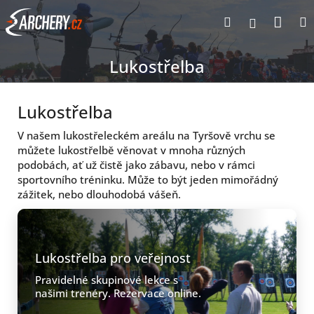
Přejít
Nák
Hledat
Přihlášen
na
obsah
koší
Lukostřelba
Lukostřelba
V našem lukostřeleckém areálu na Tyršově vrchu se
můžete lukostřelbě věnovat v mnoha různých
podobách, ať už čistě jako zábavu, nebo v rámci
sportovního tréninku. Může to být jeden mimořádný
zážitek, nebo dlouhodobá vášeň.
Lukostřelba pro veřejnost
Pravidelné skupinové lekce s
našimi trenéry. Rezervace online.