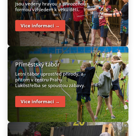
jsou vedeny hravou a přirozenou
formou vzhledem k věku dětí.
Více informací →
Příměstský tábor
Letní tábor uprostřed přírody, a
přitom v centru Prahy.
Lukostřelba se spoustou zábavy.
Více informací →