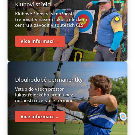
Kluboví střelci
Klubové členství s možností
trénovat v našem lukostřeleckém
centru a závodit v soutěžích ČLS.
Více informací →
Dlouhodobé permanentky
Vstup do všech prostor
lukostřeleckého areálu bez
nutnosti rezervace termínu.
Více informací →