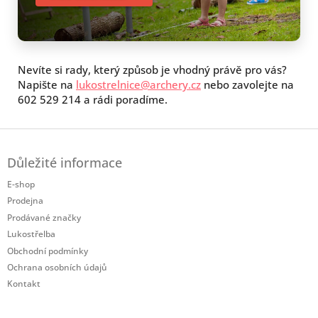
Nevíte si rady, který způsob je vhodný právě pro vás?
Napište na
lukostrelnice@archery.cz
nebo zavolejte na
602 529 214 a rádi poradíme.
Z
á
Důležité informace
p
a
E-shop
t
Prodejna
í
Prodávané značky
Lukostřelba
Obchodní podmínky
Ochrana osobních údajů
Kontakt