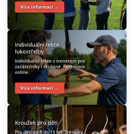
Více informací →
Individuální lekce
lukostřelby
Individuální lekce s trenérem pro
začátečníky i zkušené. Rezervace
online.
Více informací →
Kroužek pro děti
Pro děti od 8 do 15 let. Tréninky