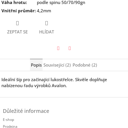
Váha hrotu
:
podle spinu 50/70/90gn
Vnitřní průměr
:
4,2mm
ZEPTAT SE
HLÍDAT
Twitter
Facebook
Popis
Související (2)
Podobné (2)
Ideální šíp pro začínající lukostřelce. Skvěle doplňuje
nabízenou řadu výrobků Avalon.
Z
á
Důležité informace
p
a
E-shop
t
Prodejna