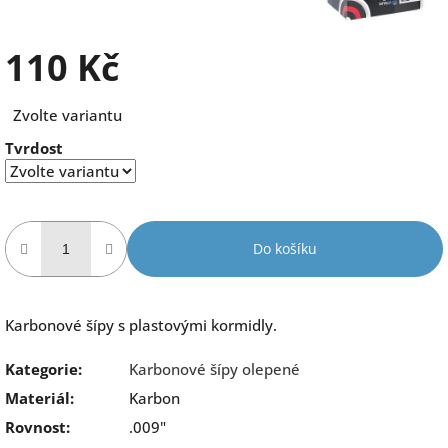
110 Kč
Měrná
Zvolte variantu
cena:
Tvrdost
Do košíku
Karbonové šípy s plastovými kormidly.
Kategorie
:
Karbonové šípy olepené
Materiál
:
Karbon
Rovnost
:
.009"