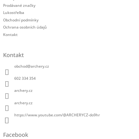
í
Prodávané značky
Lukostřelba
Obchodní podmínky
Ochrana osobních údajů
Kontakt
Kontakt
obchod
@
archery.cz
602 334 354
archery.cz
archery.cz
https://www.youtube.com/@ARCHERYCZ-do9hr
Facebook