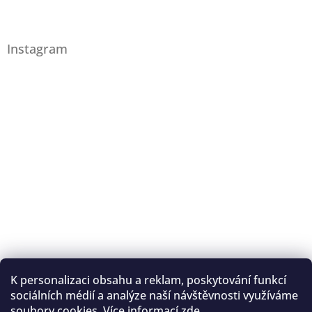
Instagram
K personalizaci obsahu a reklam, poskytování funkcí
Sledovat na Instagramu
sociálních médií a analýze naší návštěvnosti využíváme
soubory cookies. Více informací
zde
.