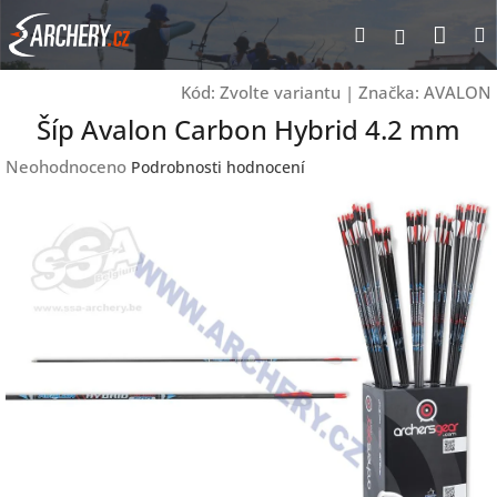
Přejít
Nák
Hledat
Přihlášen
na
obsah
koší
Kód:
Zvolte variantu
|
Značka:
AVALON
Šíp Avalon Carbon Hybrid 4.2 mm
Průměrné
Neohodnoceno
Podrobnosti hodnocení
hodnocení
produktu
je
0,0
z
5
hvězdiček.