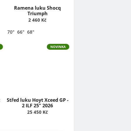
Ramena luku Shocq
Triumph
2 460 Kč
70"
66"
68"
NOVINKA
c
Střed luku Hoyt Xceed GP -
2 ILF 25" 2026
25 450 Kč