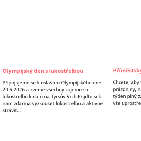
Příměstský
Olympijský den s lukostřelbou
Chcete, aby v
Připojujeme se k oslavám Olympijského dne
prázdniny, na
20.6.2026 a zveme všechny zájemce o
týden plný 
lukostřelbu k nám na Tyršův Vrch Přijďte si k
vše uprostře
nám zdarma vyzkoušet lukostřelbu a aktivně
strávit...