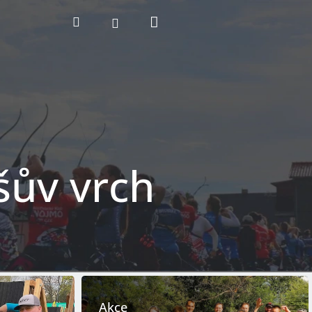
Nákupní
Hledat
Přihlášení
košík
šův vrch
Akce