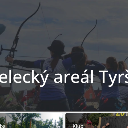
elecký areál Tyr
lba
Klub