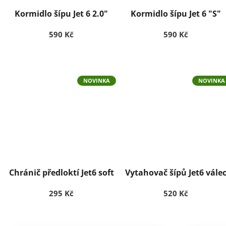
e
c
Kormidlo šípu Jet 6 2.0"
Kormidlo šípu Jet 6 "S"
k
590 Kč
590 Kč
ý
a
r
e
NOVINKA
NOVINKA
á
l
T
y
r
š
ů
Chránič předloktí Jet6 soft
Vytahovač šípů Jet6 vále
v
295 Kč
520 Kč
v
r
c