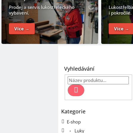
Prodej a servis lukostřeleckého
Lukostřelba
vybavení.
i pokročilé.
Více →
Více →
P
o
Vyhledávání
s
t
r
Hledat
a
n
n
Kategorie
Přeskočit
í
kategorie
p
E-shop
a
Luky
n