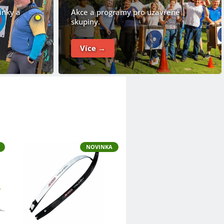
ninky a
Akce a programy pro uzavřené
skupiny.
Více →
NOVINKA