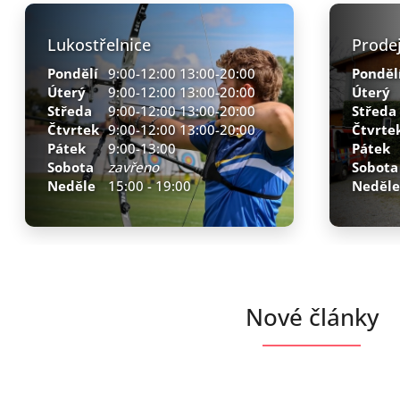
h
Lukostřelnice
Prode
Pondělí
9:00-12:00 13:00-20:00
Ponděl
Úterý
9:00-12:00 13:00-20:00
Úterý
Středa
9:00-12:00 13:00-20:00
Středa
Čtvrtek
9:00-12:00 13:00-20:00
Čtvrte
Pátek
9:00-13:00
Pátek
Sobota
zavřeno
Sobota
Neděle
15:00 - 19:00
Neděle
Nové články