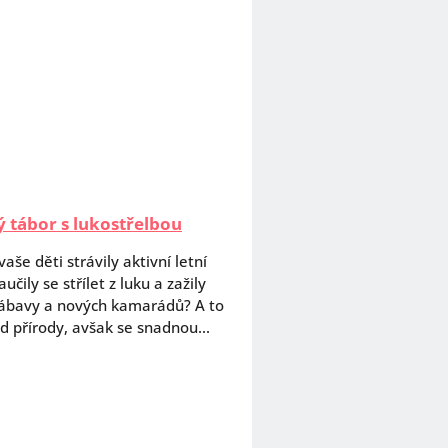
 tábor s lukostřelbou
aše děti strávily aktivní letní
učily se střílet z luku a zažily
zábavy a nových kamarádů? A to
d přírody, avšak se snadnou...