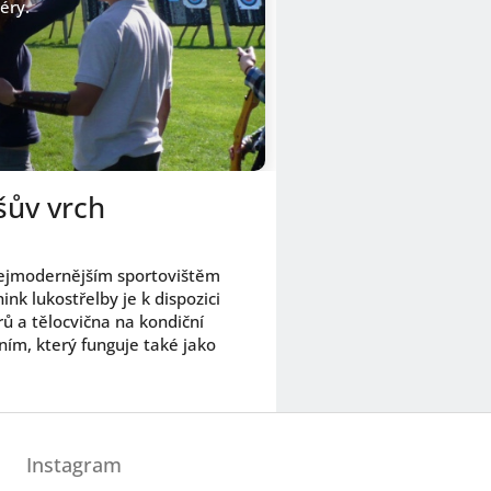
éry.
šův vrch
 nejmodernějším sportovištěm
nk lukostřelby je k dispozici
rů a tělocvična na kondiční
ím, který funguje také jako
Instagram