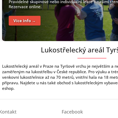
Pravidelné skupinové nebo individuální lekce s našimi tren
Rezervace online.
Více info →
Lukostřelecký areál Tyr
Lukostřelecký areál v Praze na Tyršově vrchu je největším a
zaměřeným na lukostřelbu v České republice. Pro výuku a tréni
venkovní lukostřelnice až na 70 metrů, vnitřní hala na 18 met
přípravu. Najdete u nás také obchod s lukostřeleckým vybaven
eshop.
Kontakt
Facebook