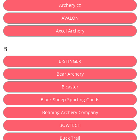
Archery.cz
AVALON
Axcel Archery
B
B-STINGER
Bear Archery
Bicaster
Black Sheep Sporting Goods
Bohning Archery Company
BOWTECH
Buck Trail