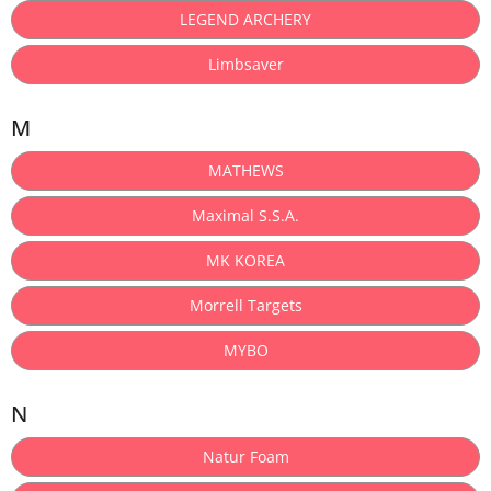
LEGEND ARCHERY
Limbsaver
M
MATHEWS
Maximal S.S.A.
MK KOREA
Morrell Targets
MYBO
N
Natur Foam