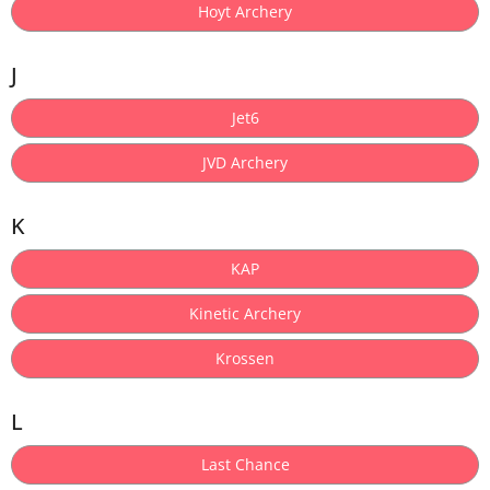
Hoyt Archery
J
Jet6
JVD Archery
K
KAP
Kinetic Archery
Krossen
L
Last Chance