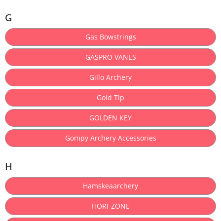
G
Gas Bowstrings
GASPRO VANES
Gillo Archery
Gold Tip
GOLDEN KEY
Gompy Archery Accessories
H
Hamskeaarchery
HORI-ZONE