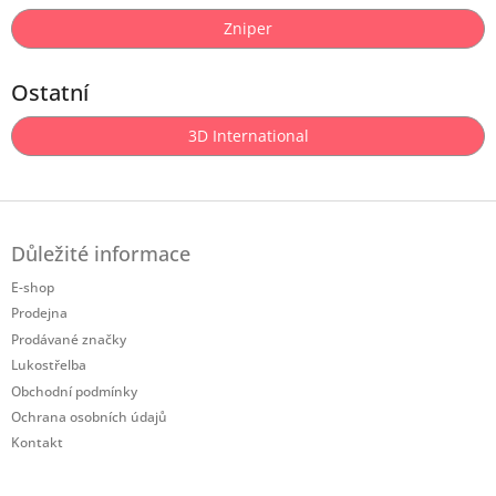
Zniper
Ostatní
3D International
Z
á
Důležité informace
p
a
E-shop
t
Prodejna
í
Prodávané značky
Lukostřelba
Obchodní podmínky
Ochrana osobních údajů
Kontakt