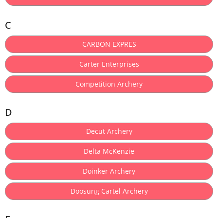
C
CARBON EXPRES
Carter Enterprises
Competition Archery
D
Decut Archery
Delta McKenzie
Doinker Archery
Doosung Cartel Archery