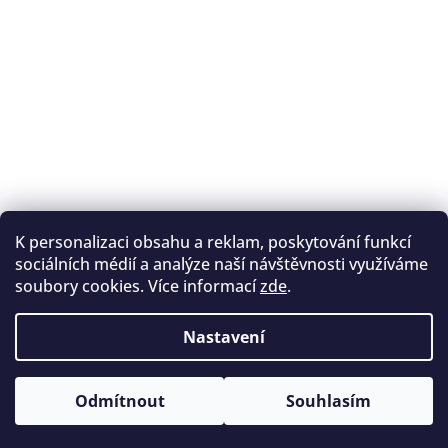
K personalizaci obsahu a reklam, poskytování funkcí
Sledovat na Instagramu
sociálních médií a analýze naší návštěvnosti využíváme
soubory cookies. Více informací
zde
.
Registrace na lukostřelbu
I. Královský lukostřelecký klub
Nastavení
Český lukostřelecký svaz
Copyright 2026
Archery.cz
. Všechna práva vyhrazena.
Odmítnout
Souhlasím
Vytvořil Shoptet
Upravit nastavení cookies