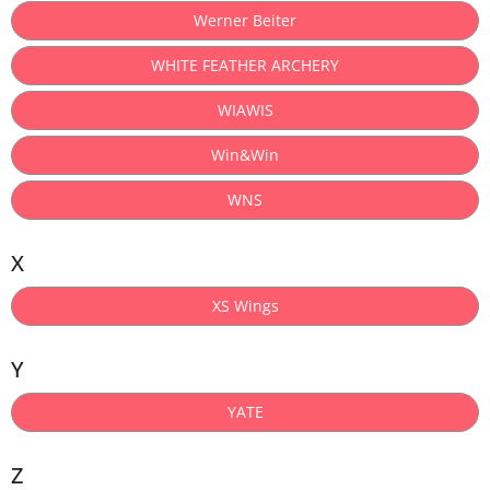
Werner Beiter
WHITE FEATHER ARCHERY
WIAWIS
Win&Win
WNS
X
XS Wings
Y
YATE
Z