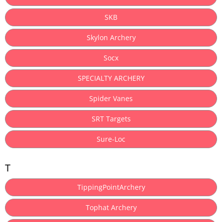
SKB
Skylon Archery
Socx
SPECIALTY ARCHERY
Spider Vanes
SRT Targets
Sure-Loc
T
TippingPointArchery
Tophat Archery