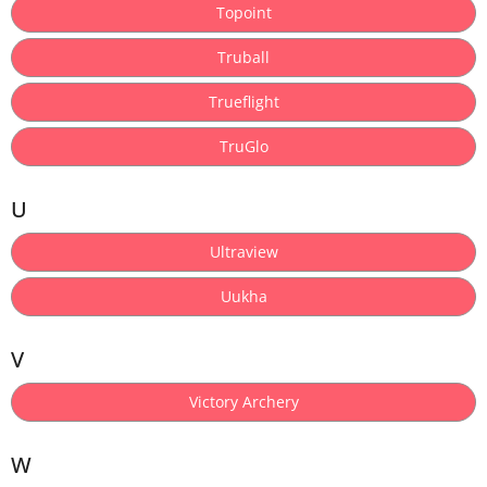
Topoint
Truball
Trueflight
TruGlo
U
Ultraview
Uukha
V
Victory Archery
W