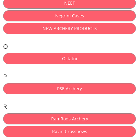
NEET
Negrini Cases
NEW ARCHERY PRODUCTS
O
Ostatní
P
PSE Archery
R
RamRods Archery
Ravin Crossbows