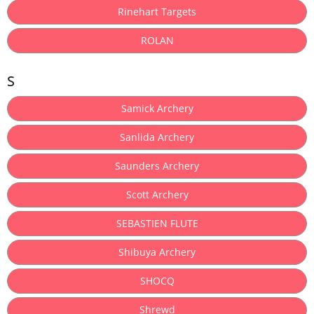
Rinehart Targets
ROLAN
S
Samick Archery
Sanlida Archery
Saunders Archery
Scott Archery
SEBASTIEN FLUTE
Shibuya Archery
SHOCQ
Shrewd