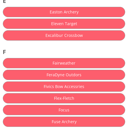
E
Easton Archery
Eleven Target
Excalibur Crossbow
F
Fairweather
FeraDyne Outdors
Fivics Bow Accessries
Flex-Fletch
Focus
Fuse Archery