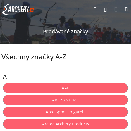
Přejít
Nák
Hledat
Přihlášen
na
obsah
koší
Prodávané značky
Všechny značky A-Z
A
AAE
ARC SYSTEME
Arco Sport Spigarelli
Arctec Archery Products