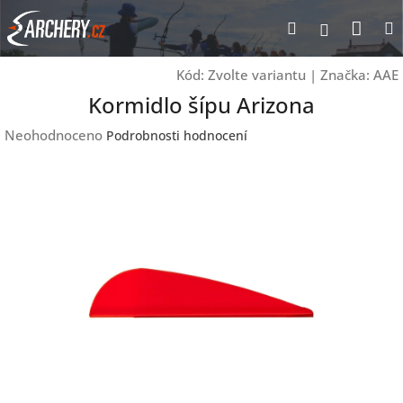
Přejít
Nák
Hledat
Přihlášen
na
obsah
koší
Kód:
Zvolte variantu
|
Značka:
AAE
Kormidlo šípu Arizona
Průměrné
Neohodnoceno
Podrobnosti hodnocení
hodnocení
produktu
je
0,0
z
5
hvězdiček.