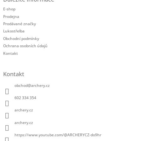
p
a
E-shop
t
Prodejna
í
Prodávané značky
Lukostřelba
Obchodní podmínky
Ochrana osobních údajů
Kontakt
Kontakt
obchod
@
archery.cz
602 334 354
archery.cz
archery.cz
https://www.youtube.com/@ARCHERYCZ-do9hr