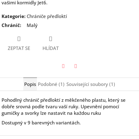
vašimi kormidly Jet6.
Kategorie
:
Chrániče předloktí
Chránič
:
Malý
ZEPTAT SE
HLÍDAT
Twitter
Facebook
Popis
Podobné (1)
Související soubory (1)
Pohodlný chránič předloktí z měkčeného plastu, který se
dobře srovná podle tvaru vaší ruky. Upevnění pomocí
gumičky a svorky lze nastavit na každou ruku
Dostupný v 9 barevných variantách.
Z