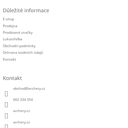
á
Důležité informace
p
a
E-shop
t
Prodejna
í
Prodávané značky
Lukostřelba
Obchodní podmínky
Ochrana osobních údajů
Kontakt
Kontakt
obchod
@
archery.cz
602 334 354
archery.cz
archery.cz