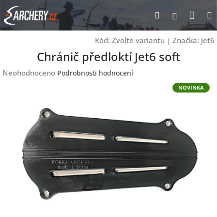
Přejít
Nák
Hledat
Přihlášen
na
obsah
koší
Kód:
Zvolte variantu
|
Značka:
Jet6
Chránič předloktí Jet6 soft
Průměrné
Neohodnoceno
Podrobnosti hodnocení
hodnocení
NOVINKA
produktu
je
0,0
z
5
hvězdiček.