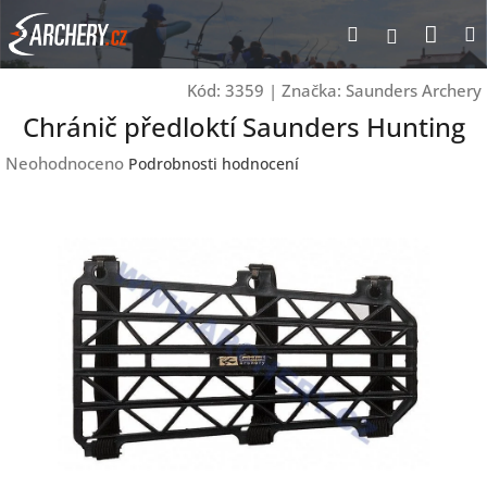
Přejít
Nák
Hledat
Přihlášen
na
obsah
koší
Kód:
3359
|
Značka:
Saunders Archery
Chránič předloktí Saunders Hunting
Průměrné
Neohodnoceno
Podrobnosti hodnocení
hodnocení
produktu
je
0,0
z
5
hvězdiček.