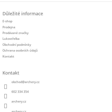
Z
á
Důležité informace
p
a
E-shop
t
Prodejna
í
Prodávané značky
Lukostřelba
Obchodní podmínky
Ochrana osobních údajů
Kontakt
Kontakt
obchod
@
archery.cz
602 334 354
archery.cz
archery.cz