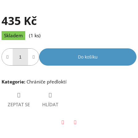
435 Kč
Měrná
Skladem
(1 ks)
cena:
Do košíku
Kategorie
:
Chrániče předloktí
ZEPTAT SE
HLÍDAT
Twitter
Facebook