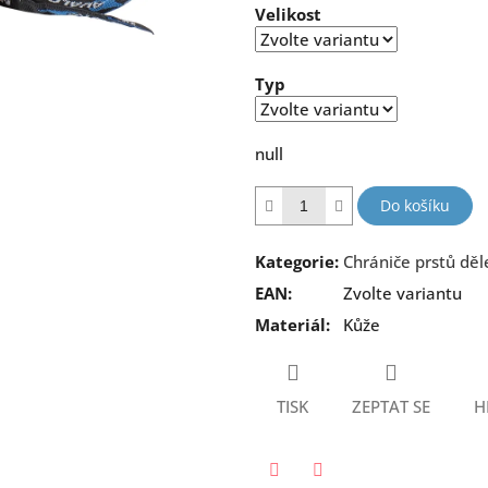
Velikost
5
hvězdiček.
Typ
null
Do košíku
Kategorie
:
Chrániče prstů děl
EAN
:
Zvolte variantu
Materiál
:
Kůže
TISK
ZEPTAT SE
H