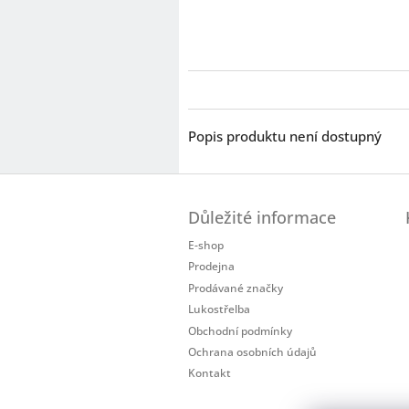
Popis produktu není dostupný
Z
á
Důležité informace
p
a
E-shop
t
Prodejna
í
Prodávané značky
Lukostřelba
Obchodní podmínky
Ochrana osobních údajů
Kontakt