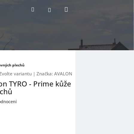
Nákupní
Hledat
Přihlášení
košík
davných plechů
Zvolte variantu
|
Značka:
AVALON
lon TYRO - Prime kůže
echů
odnocení