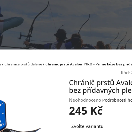
e
/
Chrániče prstů dělené
/
Chránič prstů Avalon TYRO - Prime kůže bez pří
Kód:
Chránič prstů Ava
bez přídavných pl
Průměrné
Neohodnoceno
Podrobnosti h
hodnocení
245 Kč
produktu
je
Měrná
0,0
Zvolte variantu
cena:
z