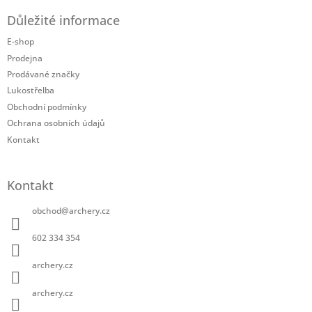
á
Důležité informace
p
a
E-shop
t
Prodejna
í
Prodávané značky
Lukostřelba
Obchodní podmínky
Ochrana osobních údajů
Kontakt
Kontakt
obchod
@
archery.cz
602 334 354
archery.cz
archery.cz