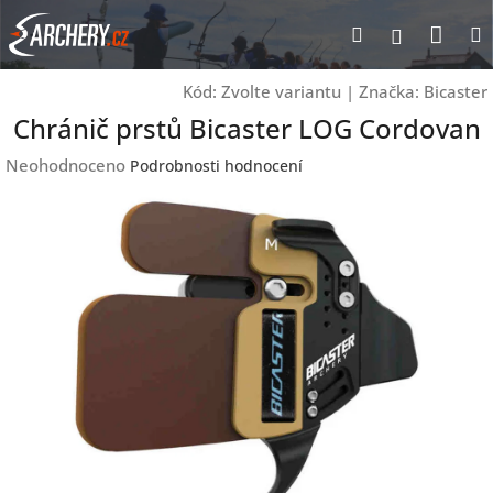
Přejít
Nák
Hledat
Přihlášen
na
obsah
koší
Kód:
Zvolte variantu
|
Značka:
Bicaster
Chránič prstů Bicaster LOG Cordovan
Průměrné
Neohodnoceno
Podrobnosti hodnocení
hodnocení
produktu
je
0,0
z
5
hvězdiček.