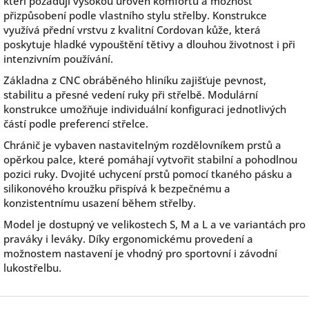
kteří požadují vysokou úroveň komfortu a možnost
přizpůsobení podle vlastního stylu střelby. Konstrukce
využívá přední vrstvu z kvalitní Cordovan kůže, která
poskytuje hladké vypouštění tětivy a dlouhou životnost i při
intenzivním používání.
Základna z CNC obráběného hliníku zajišťuje pevnost,
stabilitu a přesné vedení ruky při střelbě. Modulární
konstrukce umožňuje individuální konfiguraci jednotlivých
částí podle preferencí střelce.
Chránič je vybaven nastavitelným rozdělovníkem prstů a
opěrkou palce, které pomáhají vytvořit stabilní a pohodlnou
pozici ruky. Dvojité uchycení prstů pomocí tkaného pásku a
silikonového kroužku přispívá k bezpečnému a
konzistentnímu usazení během střelby.
Model je dostupný ve velikostech S, M a L a ve variantách pro
praváky i leváky. Díky ergonomickému provedení a
možnostem nastavení je vhodný pro sportovní i závodní
lukostřelbu.
Z