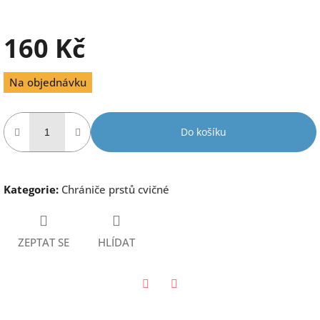
160 Kč
Měrná
Na objednávku
cena:
Do košíku
Kategorie
:
Chrániče prstů cvičné
ZEPTAT SE
HLÍDAT
Twitter
Facebook