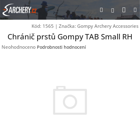
Přejít
Nák
Hledat
Přihlášen
na
obsah
koší
Kód:
1565
|
Značka:
Gompy Archery Accessories
Chránič prstů Gompy TAB Small RH
Průměrné
Neohodnoceno
Podrobnosti hodnocení
hodnocení
produktu
je
0,0
z
5
hvězdiček.