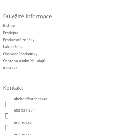
Z
á
Důležité informace
p
a
E-shop
t
Prodejna
í
Prodávané značky
Lukostřelba
Obchodní podmínky
Ochrana osobních údajů
Kontakt
Kontakt
obchod
@
archery.cz
602 334 354
archery.cz
archery.cz