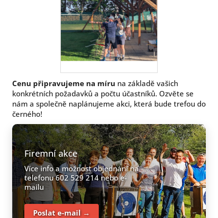
Cenu připravujeme na míru
na základě vašich
konkrétních požadavků a počtu účastníků. Ozvěte se
nám a společně naplánujeme akci, která bude trefou do
černého!
Firemní akce
Více info a možnost objednání na
telefonu 602 529 214 nebo e-
mailu
Poslat e-mail →