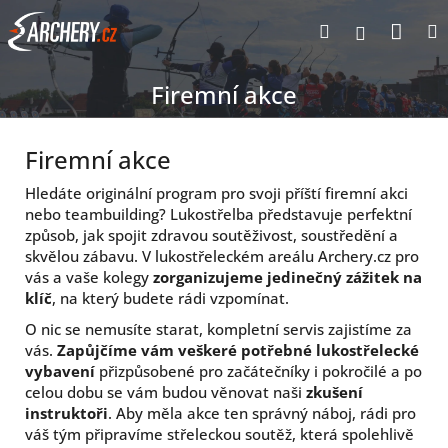
Přejít
Nák
Hledat
Přihlášen
na
obsah
koší
Firemní akce
Firemní akce
Hledáte originální program pro svoji příští firemní akci
nebo teambuilding? Lukostřelba představuje perfektní
způsob, jak spojit zdravou soutěživost, soustředění a
skvělou zábavu. V lukostřeleckém areálu Archery.cz pro
vás a vaše kolegy
zorganizujeme jedinečný zážitek na
klíč
, na který budete rádi vzpomínat.
O nic se nemusíte starat, kompletní servis zajistíme za
vás.
Zapůjčíme vám veškeré potřebné lukostřelecké
vybavení
přizpůsobené pro začátečníky i pokročilé a po
celou dobu se vám budou věnovat naši
zkušení
instruktoři
. Aby měla akce ten správný náboj, rádi pro
váš tým připravíme střeleckou soutěž, která spolehlivě