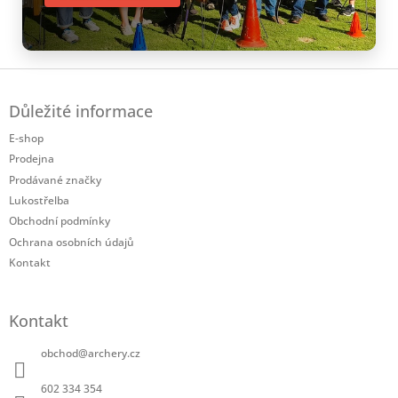
Z
á
Důležité informace
p
a
E-shop
t
Prodejna
í
Prodávané značky
Lukostřelba
Obchodní podmínky
Ochrana osobních údajů
Kontakt
Kontakt
obchod
@
archery.cz
602 334 354