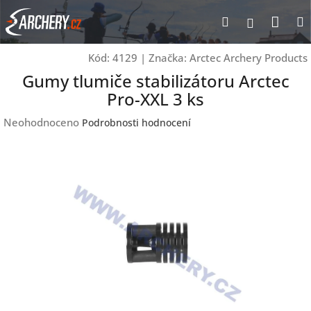
Přejít
Nák
Hledat
Přihlášen
na
obsah
koší
Kód:
4129
|
Značka:
Arctec Archery Products
Gumy tlumiče stabilizátoru Arctec
Pro-XXL 3 ks
Průměrné
Neohodnoceno
Podrobnosti hodnocení
hodnocení
produktu
je
0,0
z
5
hvězdiček.