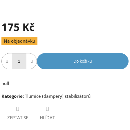
175 Kč
Měrná
Na objednávku
cena:
Do košíku
null
Kategorie
:
Tlumiče (dampery) stabilizátorů
ZEPTAT SE
HLÍDAT