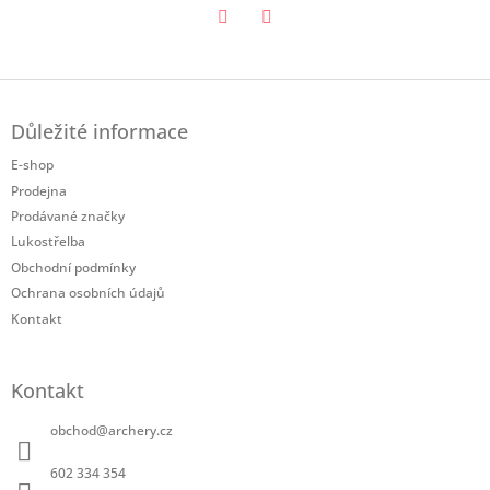
Twitter
Facebook
Z
á
Důležité informace
p
a
E-shop
t
Prodejna
í
Prodávané značky
Lukostřelba
Obchodní podmínky
Ochrana osobních údajů
Kontakt
Kontakt
obchod
@
archery.cz
602 334 354