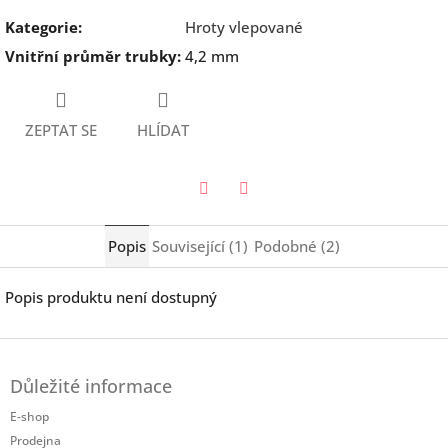
Kategorie
:
Hroty vlepované
Vnitřní průměr trubky
:
4,2 mm
ZEPTAT SE
HLÍDAT
Twitter
Facebook
Popis
Související (1)
Podobné (2)
Popis produktu není dostupný
Z
á
Důležité informace
p
a
E-shop
t
Prodejna