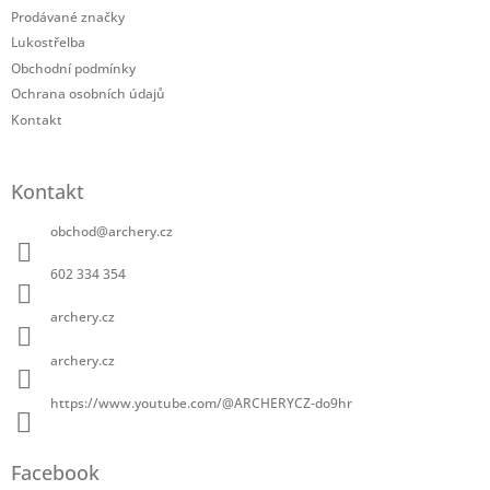
í
Prodávané značky
Lukostřelba
Obchodní podmínky
Ochrana osobních údajů
Kontakt
Kontakt
obchod
@
archery.cz
602 334 354
archery.cz
archery.cz
https://www.youtube.com/@ARCHERYCZ-do9hr
Facebook