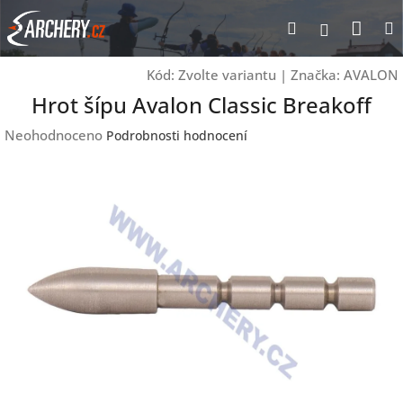
Přejít
Nák
Hledat
Přihlášen
na
obsah
koší
Kód:
Zvolte variantu
|
Značka:
AVALON
Hrot šípu Avalon Classic Breakoff
Průměrné
Neohodnoceno
Podrobnosti hodnocení
hodnocení
produktu
je
0,0
z
5
hvězdiček.