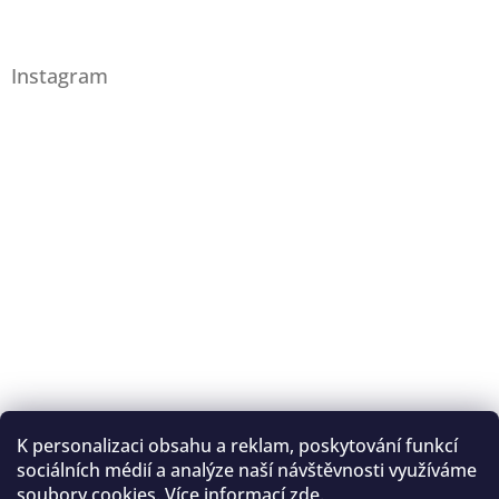
Instagram
K personalizaci obsahu a reklam, poskytování funkcí
Sledovat na Instagramu
sociálních médií a analýze naší návštěvnosti využíváme
soubory cookies. Více informací
zde
.