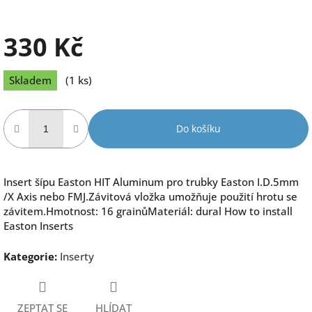
330 Kč
Měrná
Skladem
(1 ks)
cena:
Do košíku
Insert šípu Easton HIT Aluminum pro trubky Easton I.D.5mm
/X Axis nebo FMJ.Závitová vložka umožňuje použití hrotu se
závitem.Hmotnost: 16 grainůMateriál: dural How to install
Easton Inserts
Kategorie
:
Inserty
ZEPTAT SE
HLÍDAT