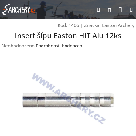
Přejít
Nák
Hledat
Přihlášen
na
obsah
koší
Kód:
4406
|
Značka:
Easton Archery
Insert šípu Easton HIT Alu 12ks
Průměrné
Neohodnoceno
Podrobnosti hodnocení
hodnocení
produktu
je
0,0
z
5
hvězdiček.