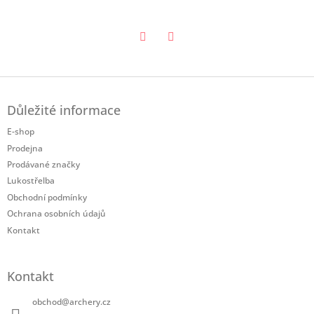
Twitter
Facebook
Z
á
Důležité informace
p
a
E-shop
t
Prodejna
í
Prodávané značky
Lukostřelba
Obchodní podmínky
Ochrana osobních údajů
Kontakt
Kontakt
obchod
@
archery.cz