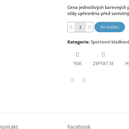
Cena jednotlivých barevných p
vždy upřesněna před samotn
Do košíku
Kategorie
:
Sportovní kladkové
TISK
ZEPTAT SE
H
Twitter
Facebook
Kontakt
Facebook