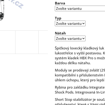
Barva
5
hvězdiček.
Typ
Nátah
Špičkový lovecký kladkový luk
lukostřelce s vyšší postavou. 
systém kladek HBX Pro s možn
každou délku nátahu.
Moduly se prodávají zvlášť (29
kompatibilní s příslušenstvím 
úhlem úchopu, který pro lepší 
Rybina pro zakládku Integrat
Shock Pods. Integrovaná In-Lin
Short Stop stabilizátor je souč
příslušenství, které s Vámi rá