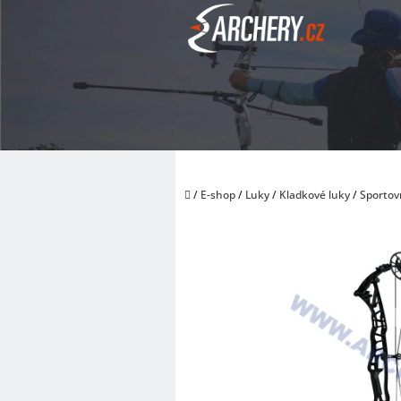
Přejít
na
obsah
Domů
/
E-shop
/
Luky
/
Kladkové luky
/
Sportov