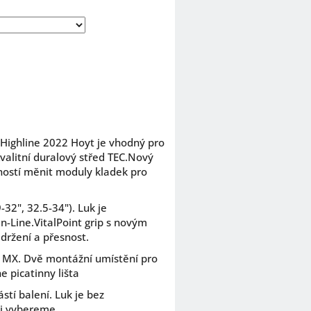
 Highline 2022 Hoyt je vhodný pro
Kvalitní duralový střed TEC.Nový
ostí měnit moduly kladek pro
-32", 32.5-34"). Luk je
In-Line.VitalPoint grip s novým
držení a přesnost.
e MX. Dvě montážní umístění pro
e picatinny lišta
ástí balení. Luk je bez
di vybereme.