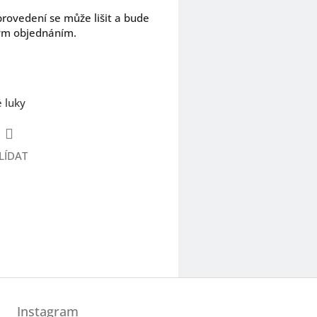
rovedení se může lišit a bude
ým objednáním.
 luky
LÍDAT
Instagram