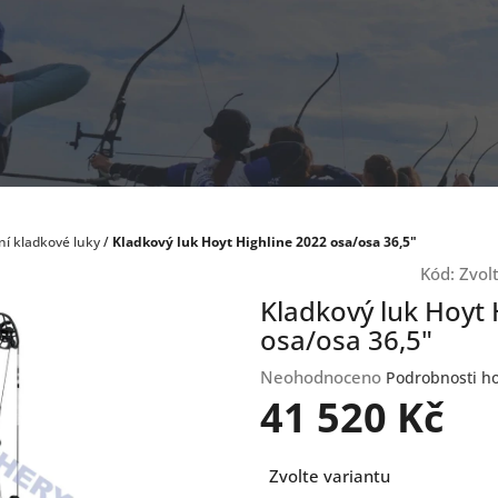
ní kladkové luky
/
Kladkový luk Hoyt Highline 2022 osa/osa 36,5"
Kód:
Zvol
Kladkový luk Hoyt 
osa/osa 36,5"
Průměrné
Neohodnoceno
Podrobnosti h
hodnocení
41 520 Kč
produktu
je
Měrná
0,0
Zvolte variantu
cena:
z