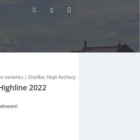
Nákupní
Hledat
Přihlášení
košík
te variantu
|
Značka:
Hoyt Archery
Highline 2022
odnocení