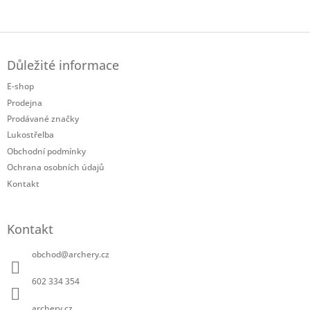
Twitter
Facebook
Z
á
Důležité informace
p
a
E-shop
t
Prodejna
í
Prodávané značky
Lukostřelba
Obchodní podmínky
Ochrana osobních údajů
Kontakt
Kontakt
obchod
@
archery.cz
602 334 354
archery.cz