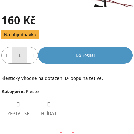
160 Kč
Měrná
Na objednávku
cena:
Do košíku
Kleštičky vhodné na dotažení D-loopu na tětivě.
Kategorie
:
Kleště
ZEPTAT SE
HLÍDAT