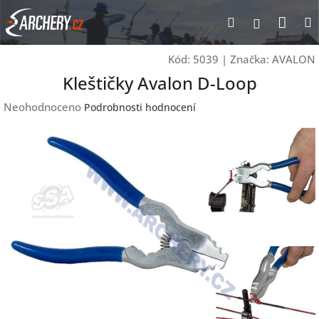
Přejít
Nák
Hledat
Přihlášen
na
obsah
koší
Kód:
5039
|
Značka:
AVALON
Kleštičky Avalon D-Loop
Průměrné
Neohodnoceno
Podrobnosti hodnocení
hodnocení
produktu
je
0,0
z
5
hvězdiček.