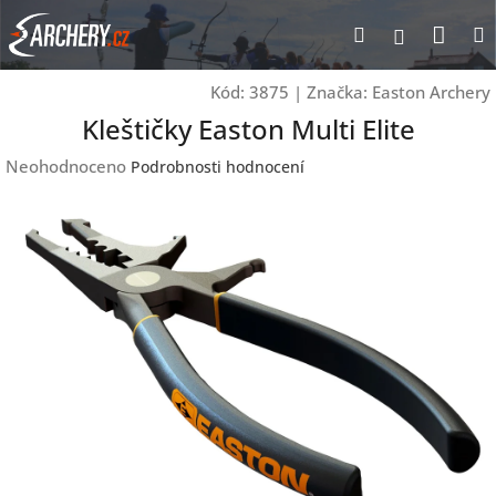
Přejít
Nák
Hledat
Přihlášen
na
obsah
koší
Kód:
3875
|
Značka:
Easton Archery
Kleštičky Easton Multi Elite
Průměrné
Neohodnoceno
Podrobnosti hodnocení
hodnocení
produktu
je
0,0
z
5
hvězdiček.