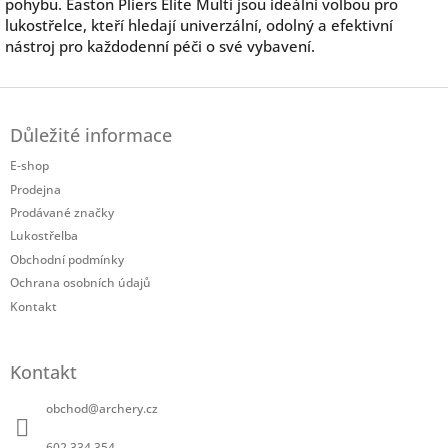
pohybu. Easton Pliers Elite Multi jsou ideální volbou pro
lukostřelce, kteří hledají univerzální, odolný a efektivní
nástroj pro každodenní péči o své vybavení.
Z
á
Důležité informace
p
a
E-shop
t
Prodejna
í
Prodávané značky
Lukostřelba
Obchodní podmínky
Ochrana osobních údajů
Kontakt
Kontakt
obchod
@
archery.cz
602 334 354