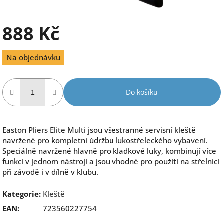
888 Kč
Měrná
Na objednávku
cena:
Do košíku
Easton Pliers Elite Multi jsou všestranné servisní kleště
navržené pro kompletní údržbu lukostřeleckého vybavení.
Speciálně navržené hlavně pro kladkové luky, kombinují více
funkcí v jednom nástroji a jsou vhodné pro použití na střelnici
při závodě i v dílně v klubu.
Kategorie
:
Kleště
EAN
:
723560227754