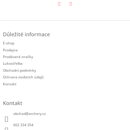
Twitter
Facebook
Z
á
Důležité informace
p
a
E-shop
t
Prodejna
í
Prodávané značky
Lukostřelba
Obchodní podmínky
Ochrana osobních údajů
Kontakt
Kontakt
obchod
@
archery.cz
602 334 354