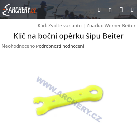
Přejít
Nák
Hledat
Přihlášen
na
obsah
koší
Kód:
Zvolte variantu
|
Značka:
Werner Beiter
Klíč na boční opěrku šípu Beiter
Průměrné
Neohodnoceno
Podrobnosti hodnocení
hodnocení
produktu
je
0,0
z
5
hvězdiček.