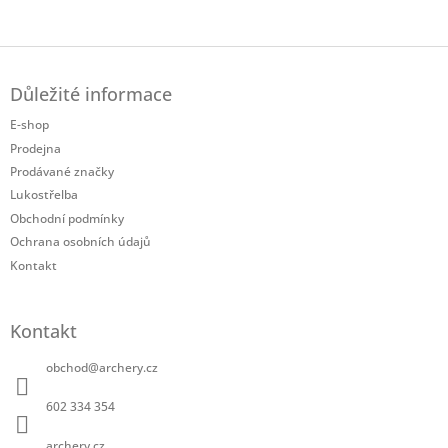
Twitter
Facebook
Z
á
Důležité informace
p
a
E-shop
t
Prodejna
í
Prodávané značky
Lukostřelba
Obchodní podmínky
Ochrana osobních údajů
Kontakt
Kontakt
obchod
@
archery.cz
602 334 354
archery.cz