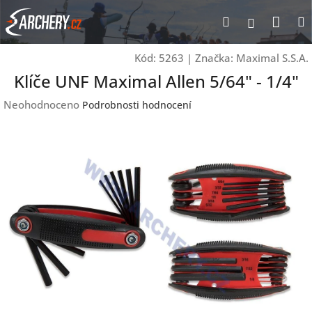
Přejít
Nák
Hledat
Přihlášen
na
obsah
koší
Kód:
5263
|
Značka:
Maximal S.S.A.
Klíče UNF Maximal Allen 5/64" - 1/4"
Průměrné
Neohodnoceno
Podrobnosti hodnocení
hodnocení
produktu
je
0,0
z
5
hvězdiček.