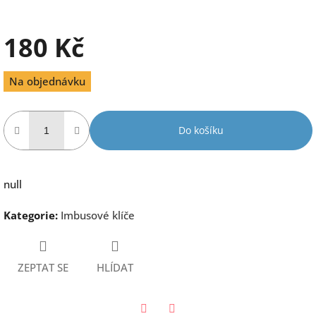
180 Kč
Měrná
Na objednávku
cena:
Do košíku
null
Kategorie
:
Imbusové klíče
ZEPTAT SE
HLÍDAT