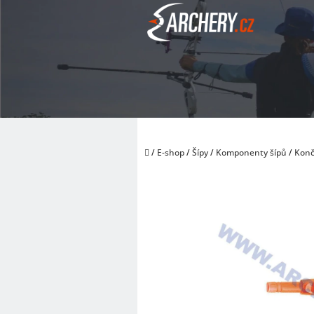
Přejít
na
obsah
Domů
/
E-shop
/
Šípy
/
Komponenty šípů
/
Konč