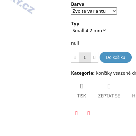
Barva
5
hvězdiček.
Typ
null
Do košíku
Kategorie
:
Končíky vsazené d
TISK
ZEPTAT SE
H
Twitter
Facebook