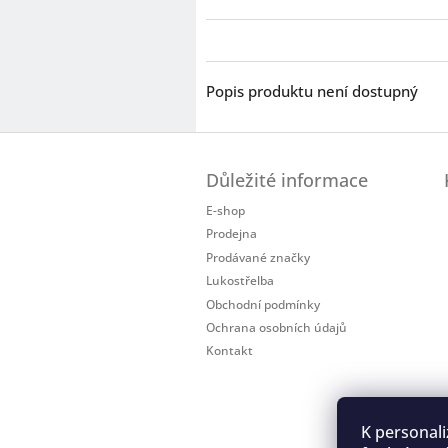
Popis produktu není dostupný
Z
á
Důležité informace
p
a
E-shop
t
Prodejna
í
Prodávané značky
Lukostřelba
Obchodní podmínky
Ochrana osobních údajů
Kontakt
K personali