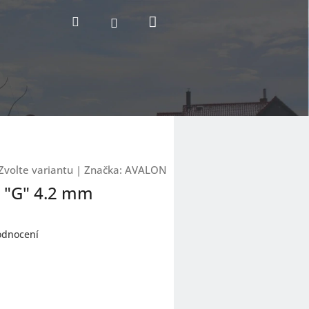
Nákupní
Hledat
Přihlášení
košík
Zvolte variantu
|
Značka:
AVALON
n "G" 4.2 mm
odnocení