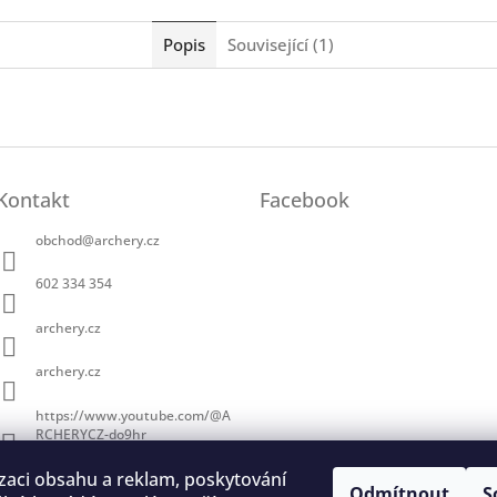
Popis
Související (1)
Kontakt
Facebook
obchod
@
archery.cz
602 334 354
archery.cz
archery.cz
https://www.youtube.com/@A
RCHERYCZ-do9hr
zaci obsahu a reklam, poskytování
Odmítnout
S