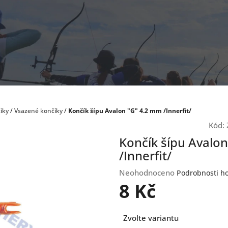
íky
/
Vsazené končíky
/
Končík šípu Avalon "G" 4.2 mm /Innerfit/
Kód:
Končík šípu Avalo
/Innerfit/
Průměrné
Neohodnoceno
Podrobnosti h
hodnocení
8 Kč
produktu
je
Měrná
0,0
Zvolte variantu
cena:
z