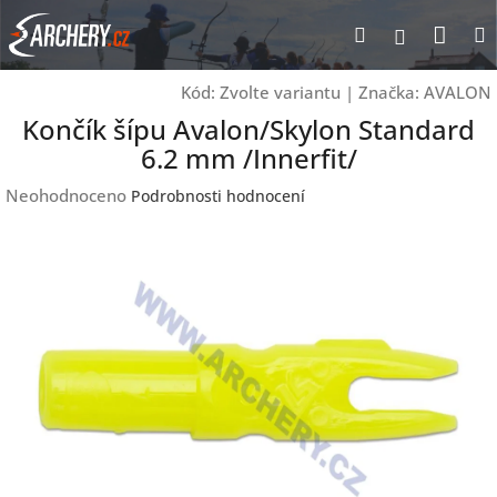
Přejít
Nák
Hledat
Přihlášen
na
obsah
koší
Kód:
Zvolte variantu
|
Značka:
AVALON
Končík šípu Avalon/Skylon Standard
6.2 mm /Innerfit/
Průměrné
Neohodnoceno
Podrobnosti hodnocení
hodnocení
produktu
je
0,0
z
5
hvězdiček.