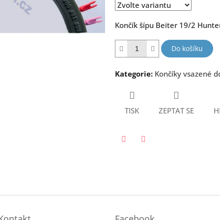
hvězdiček.
Končík šípu Beiter 19/2 Hunte
Do košíku
Kategorie
:
Končíky vsazené d
TISK
ZEPTAT SE
H
Twitter
Facebook
Kontakt
Facebook