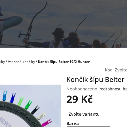
íky
/
Vsazené končíky
/
Končík šípu Beiter 19/2 Hunter
Kód:
Zvolt
Končík šípu Beiter
Průměrné
Neohodnoceno
Podrobnosti h
hodnocení
29 Kč
produktu
je
Měrná
0,0
Zvolte variantu
cena:
z
Barva
5