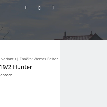
Nákupní
Hledat
Přihlášení
košík
e variantu
|
Značka:
Werner Beiter
 19/2 Hunter
odnocení