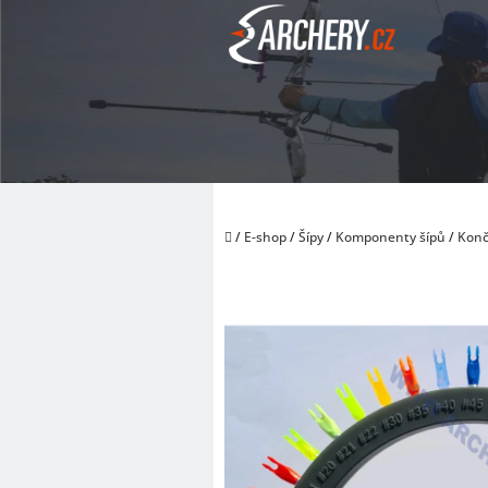
Přejít
na
obsah
Domů
/
E-shop
/
Šípy
/
Komponenty šípů
/
Konč