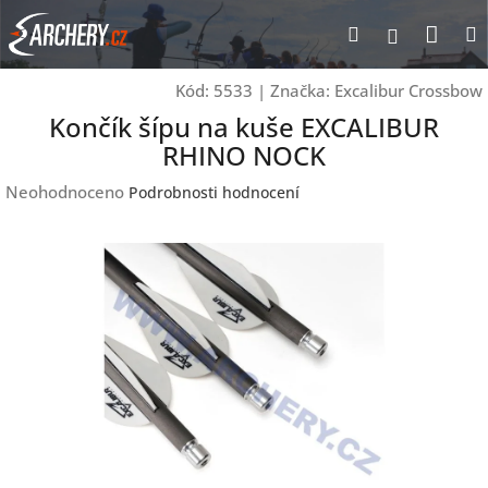
Přejít
Nák
Hledat
Přihlášen
na
obsah
koší
Kód:
5533
|
Značka:
Excalibur Crossbow
Končík šípu na kuše EXCALIBUR
RHINO NOCK
Průměrné
Neohodnoceno
Podrobnosti hodnocení
hodnocení
produktu
je
0,0
z
5
hvězdiček.