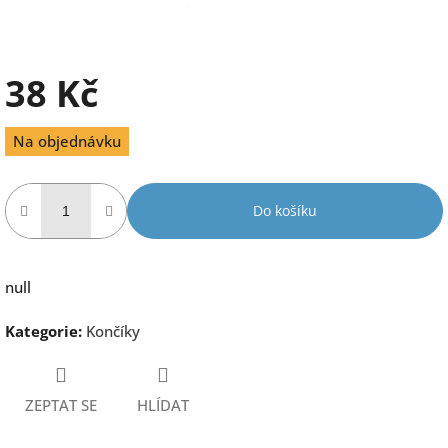
38 Kč
Měrná
Na objednávku
cena:
Do košíku
null
Kategorie
:
Končíky
ZEPTAT SE
HLÍDAT