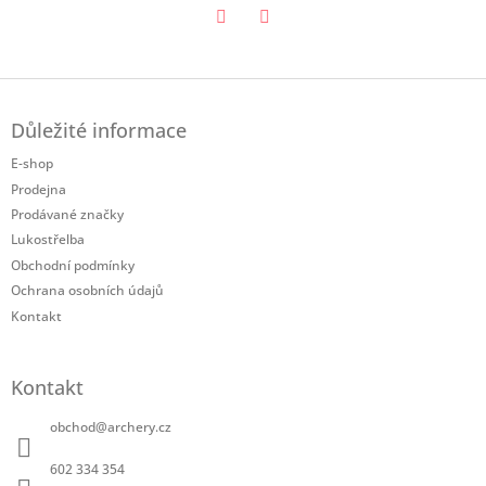
Twitter
Facebook
Z
á
Důležité informace
p
a
E-shop
t
Prodejna
í
Prodávané značky
Lukostřelba
Obchodní podmínky
Ochrana osobních údajů
Kontakt
Kontakt
obchod
@
archery.cz
602 334 354