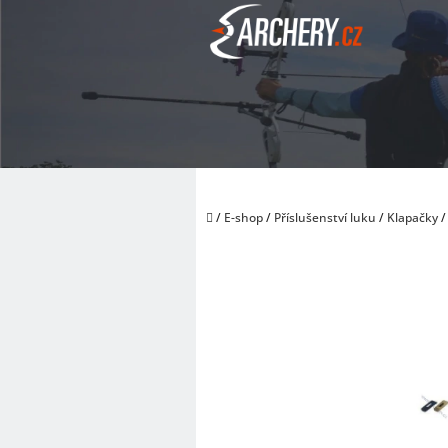
Přejít
na
obsah
Domů
/
E-shop
/
Příslušenství luku
/
Klapačky
/