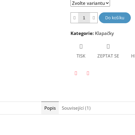
hvězdiček.
Do košíku
Kategorie
:
Klapačky
TISK
ZEPTAT SE
H
Twitter
Facebook
Popis
Související (1)