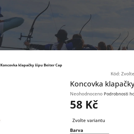
Koncovka klapačky šípu Beiter Cap
Kód:
Zvolt
Koncovka klapačky
Průměrné
Neohodnoceno
Podrobnosti h
hodnocení
58 Kč
produktu
je
Měrná
0,0
Zvolte variantu
cena:
z
Barva
5