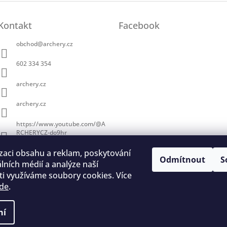
Kontakt
Facebook
obchod
@
archery.cz
602 334 354
archery.cz
archery.cz
https://www.youtube.com/@A
RCHERYCZ-do9hr
zaci obsahu a reklam, poskytování
Odmítnout
S
álních médií a analýze naší
i využíváme soubory cookies. Více
de
.
trace na lukostřelbu
I. Královský lukostřelecký klub
Český lukostřelecký
ní
a vyhrazena.
Upravit nastavení cookies