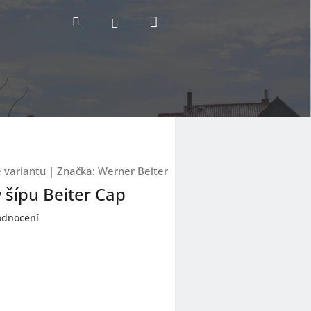
Nákupní
Hledat
Přihlášení
košík
e variantu
|
Značka:
Werner Beiter
 šípu Beiter Cap
odnocení