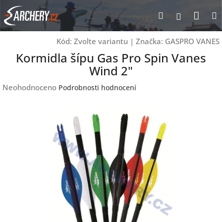
Přejít
Nák
Hledat
Přihlášen
na
obsah
koší
Kód:
Zvolte variantu
|
Značka:
GASPRO VANES
Kormidla šípu Gas Pro Spin Vanes
Wind 2"
Průměrné
Neohodnoceno
Podrobnosti hodnocení
hodnocení
produktu
je
0,0
z
5
hvězdiček.