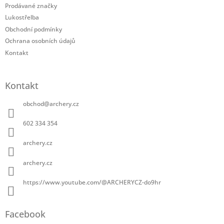
í
Prodávané značky
Lukostřelba
Obchodní podmínky
Ochrana osobních údajů
Kontakt
Kontakt
obchod
@
archery.cz
602 334 354
archery.cz
archery.cz
https://www.youtube.com/@ARCHERYCZ-do9hr
Facebook