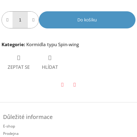
Do košíku
Kategorie
:
Kormidla typu Spin-wing
ZEPTAT SE
HLÍDAT
Twitter
Facebook
Z
á
Důležité informace
p
a
E-shop
t
Prodejna