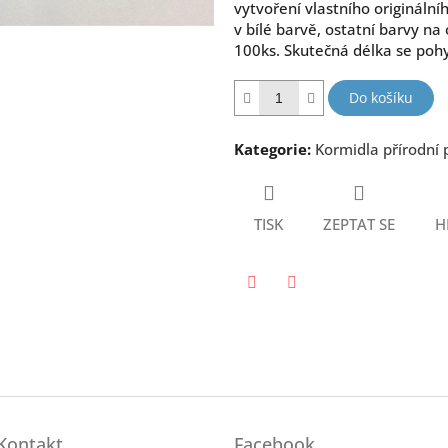
vytvoření vlastního originální
hvězdiček.
v bílé barvě, ostatní barvy n
100ks. Skutečná délka se pohy
Do košíku
Kategorie
:
Kormidla přírodní 
TISK
ZEPTAT SE
H
Twitter
Facebook
Kontakt
Facebook