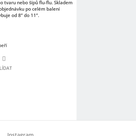
ho tvaru nebo šípů flu-flu. Skladem
a objednávku po celém balení
buje od 8” do 11”.
peří
LÍDAT
Instagram