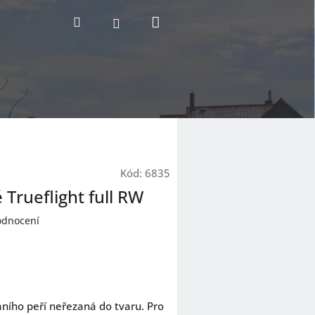
Nákupní
Hledat
Přihlášení
košík
Kód:
6835
Trueflight full RW
odnocení
aního peří neřezaná do tvaru. Pro