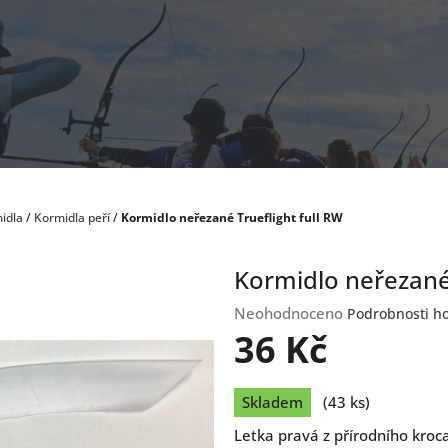
idla
/
Kormidla peří
/
Kormidlo neřezané Trueflight full RW
Kormidlo neřezané 
Průměrné
Neohodnoceno
Podrobnosti h
hodnocení
36 Kč
produktu
je
Měrná
0,0
Skladem
(43 ks)
cena:
z
Letka pravá z přírodního kroc
5