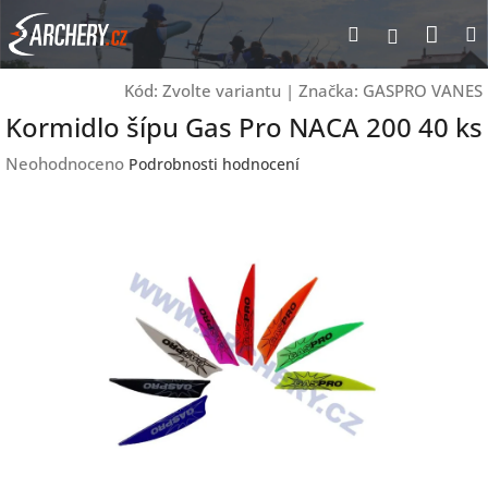
Přejít
Nák
Hledat
Přihlášen
na
obsah
koší
Kód:
Zvolte variantu
|
Značka:
GASPRO VANES
Kormidlo šípu Gas Pro NACA 200 40 ks
Průměrné
Neohodnoceno
Podrobnosti hodnocení
hodnocení
produktu
je
0,0
z
5
hvězdiček.