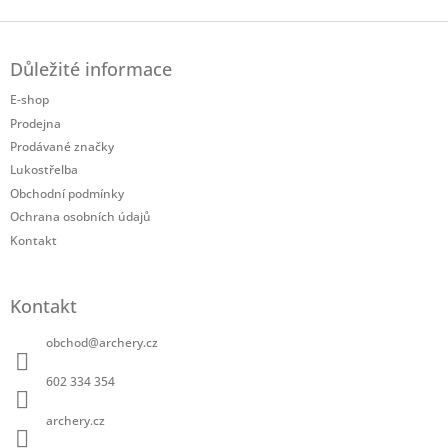
Z
á
Důležité informace
p
a
E-shop
t
Prodejna
í
Prodávané značky
Lukostřelba
Obchodní podmínky
Ochrana osobních údajů
Kontakt
Kontakt
obchod
@
archery.cz
602 334 354
archery.cz