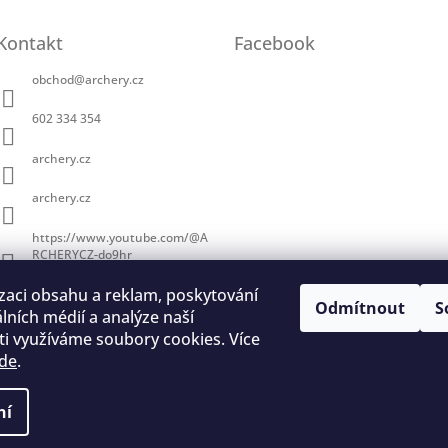
Kontakt
Facebook
obchod
@
archery.cz
602 334 354
archery.cz
archery.cz
https://www.youtube.com/@A
RCHERYCZ-do9hr
zaci obsahu a reklam, poskytování
Odmítnout
S
álních médií a analýze naší
i využíváme soubory cookies. Více
de
.
trace na lukostřelbu
I. Královský lukostřelecký klub
Český lukostřelecký
ní
a vyhrazena.
Upravit nastavení cookies