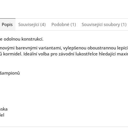
Popis
Související (4)
Podobné (1)
Související soubory (1)
ce odolnou konstrukcí.
s novými barevnými variantami, vylepšenou oboustrannou lepící
kormidel. Ideální volba pro závodní lukostřelce hledající maxi
h šampionů
áska
el