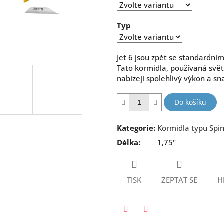
hvězdiček.
Typ
Jet 6 jsou zpět se standardní
Tato kormidla, používaná svě
nabízejí spolehlivý výkon a sn
Do košíku
Kategorie
:
Kormidla typu Spi
Délka
:
1,75"
TISK
ZEPTAT SE
H
Twitter
Facebook