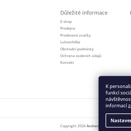
Z
á
Důležité informace
p
a
E-shop
t
Prodejna
í
Prodávané značky
Lukostřelba
Obchodní podmínky
Ochrana osobních údajů
Kontakt
K personali
funkcí soci
návštěvnost
informací
z
Regis
Nastave
Copyright 2026
Archery.cz
. Všechna práv