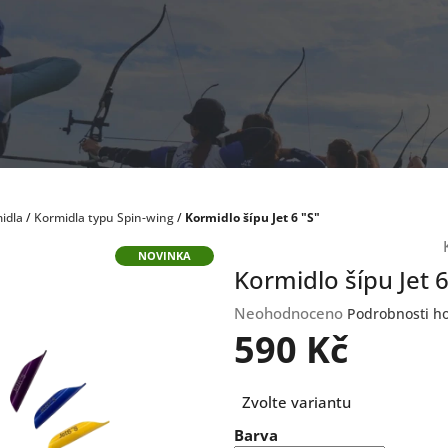
idla
/
Kormidla typu Spin-wing
/
Kormidlo šípu Jet 6 "S"
NOVINKA
Kormidlo šípu Jet 6
Průměrné
Neohodnoceno
Podrobnosti h
hodnocení
590 Kč
produktu
je
Měrná
0,0
Zvolte variantu
cena:
z
Barva
5