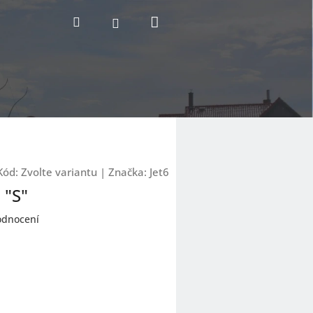
Nákupní
Hledat
Přihlášení
košík
Kód:
Zvolte variantu
|
Značka:
Jet6
 "S"
odnocení