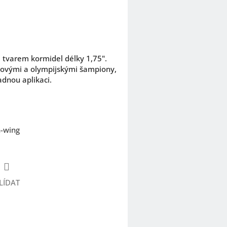
m tvarem kormidel délky 1,75".
tovými a olympijskými šampiony,
adnou aplikaci.
n-wing
LÍDAT