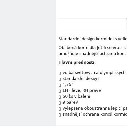
Standardní design kormidel s veli
Oblíbená kormidla Jet 6 se vrací 
umožňuje snadnější ochranu konců 
Hlavní přednosti:
volba světových a olympijskýc
standardní design
1,75"
LH - levé, RH pravé
50 ks v balení
9 barev
vylepšená oboustranná lepící p
snadnější ochrana konců kormid