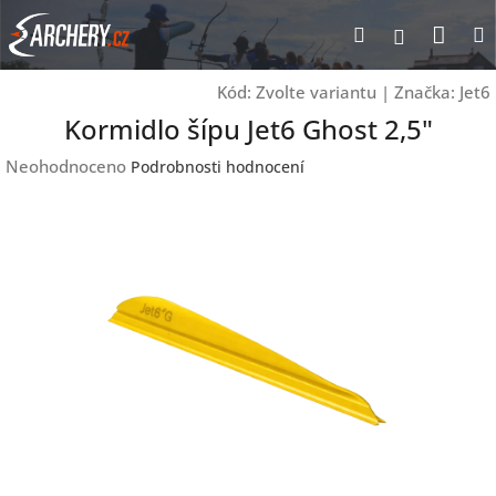
Přejít
Nák
Hledat
Přihlášen
na
obsah
koší
Kód:
Zvolte variantu
|
Značka:
Jet6
Kormidlo šípu Jet6 Ghost 2,5"
Průměrné
Neohodnoceno
Podrobnosti hodnocení
hodnocení
produktu
je
0,0
z
5
hvězdiček.