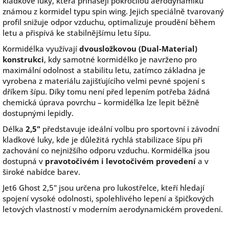
kladkové luky, která přinášejí pokročilou aerodynamiku
známou z kormidel typu spin wing. Jejich speciálně tvarovaný
profil snižuje odpor vzduchu, optimalizuje proudění během
letu a přispívá ke stabilnějšímu letu šípu.
Kormidélka využívají
dvousložkovou (Dual-Material)
konstrukci
, kdy samotné kormidélko je navrženo pro
maximální odolnost a stabilitu letu, zatímco základna je
vyrobena z materiálu zajišťujícího velmi pevné spojení s
dříkem šípu. Díky tomu není před lepením potřeba žádná
chemická úprava povrchu – kormidélka lze lepit běžně
dostupnými lepidly.
Délka
2,5"
představuje ideální volbu pro sportovní i závodní
kladkové luky, kde je důležitá rychlá stabilizace šípu při
zachování co nejnižšího odporu vzduchu. Kormidélka jsou
dostupná v
pravotočivém i levotočivém provedení
a v
široké nabídce barev.
Jet6 Ghost 2,5" jsou určena pro lukostřelce, kteří hledají
spojení vysoké odolnosti, spolehlivého lepení a špičkových
letových vlastností v moderním aerodynamickém provedení.