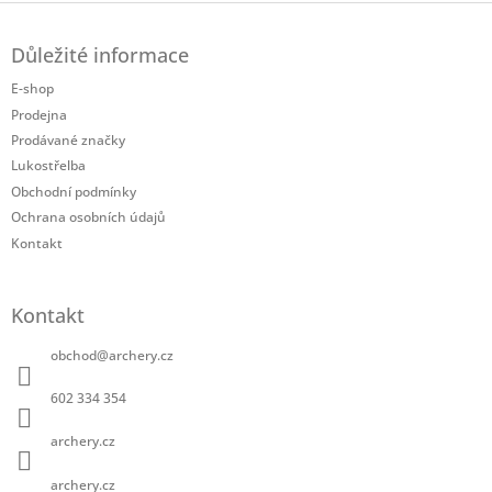
Z
á
Důležité informace
p
a
E-shop
t
Prodejna
í
Prodávané značky
Lukostřelba
Obchodní podmínky
Ochrana osobních údajů
Kontakt
Kontakt
obchod
@
archery.cz
602 334 354
archery.cz
archery.cz