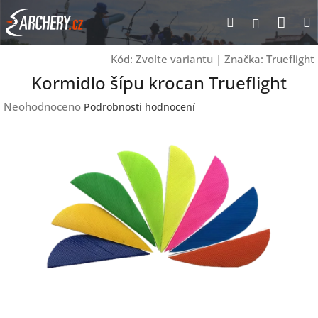
Přejít
Nák
Hledat
Přihlášen
na
obsah
koší
Kód:
Zvolte variantu
|
Značka:
Trueflight
Kormidlo šípu krocan Trueflight
Průměrné
Neohodnoceno
Podrobnosti hodnocení
hodnocení
produktu
je
0,0
z
5
hvězdiček.