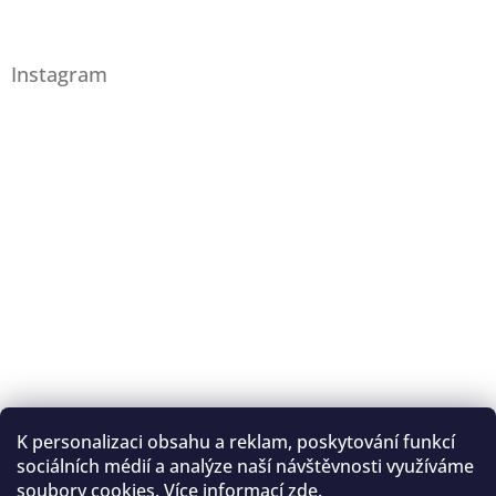
Instagram
K personalizaci obsahu a reklam, poskytování funkcí
Sledovat na Instagramu
sociálních médií a analýze naší návštěvnosti využíváme
soubory cookies. Více informací
zde
.