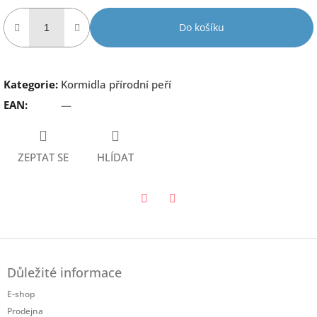
Do košíku
Kategorie
:
Kormidla přírodní peří
EAN
:
—
ZEPTAT SE
HLÍDAT
Twitter
Facebook
Z
á
Důležité informace
p
a
E-shop
t
Prodejna