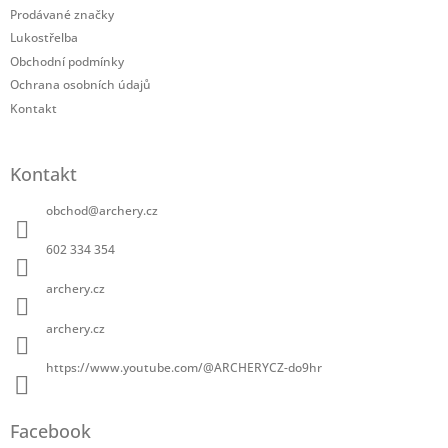
í
Prodávané značky
Lukostřelba
Obchodní podmínky
Ochrana osobních údajů
Kontakt
Kontakt
obchod
@
archery.cz
602 334 354
archery.cz
archery.cz
https://www.youtube.com/@ARCHERYCZ-do9hr
Facebook