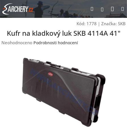
Přejít
Nák
Hledat
Přihlášen
na
obsah
koší
Kód:
1778
|
Značka:
SKB
Kufr na kladkový luk SKB 4114A 41"
Průměrné
Neohodnoceno
Podrobnosti hodnocení
hodnocení
produktu
je
0,0
z
5
hvězdiček.