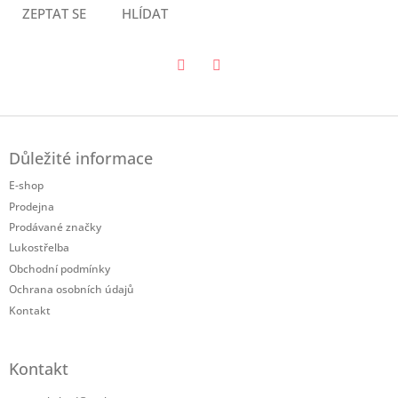
ZEPTAT SE
HLÍDAT
Twitter
Facebook
Z
á
Důležité informace
p
a
E-shop
t
Prodejna
í
Prodávané značky
Lukostřelba
Obchodní podmínky
Ochrana osobních údajů
Kontakt
Kontakt