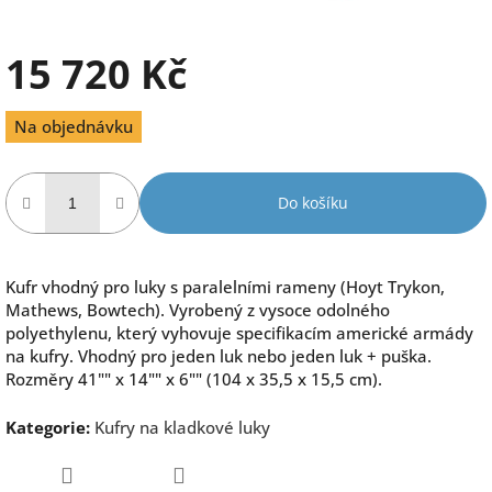
15 720 Kč
Měrná
Na objednávku
cena:
Do košíku
Kufr vhodný pro luky s paralelními rameny (Hoyt Trykon,
Mathews, Bowtech). Vyrobený z vysoce odolného
polyethylenu, který vyhovuje specifikacím americké armády
na kufry. Vhodný pro jeden luk nebo jeden luk + puška.
Rozměry 41"" x 14"" x 6"" (104 x 35,5 x 15,5 cm).
Kategorie
:
Kufry na kladkové luky