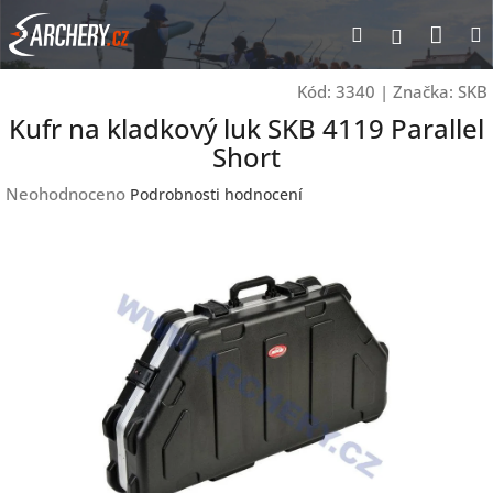
Přejít
Nák
Hledat
Přihlášen
na
obsah
koší
Kód:
3340
|
Značka:
SKB
Kufr na kladkový luk SKB 4119 Parallel
Short
Průměrné
Neohodnoceno
Podrobnosti hodnocení
hodnocení
produktu
je
0,0
z
5
hvězdiček.