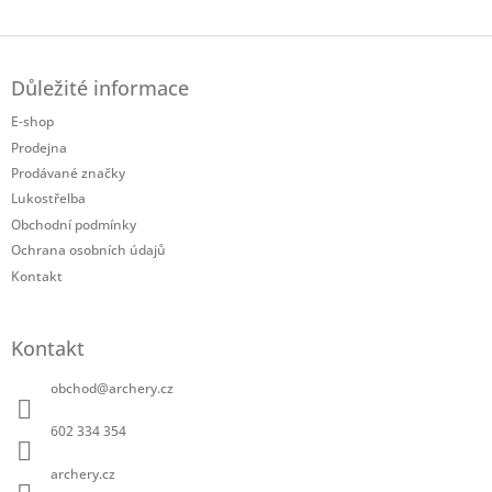
Twitter
Facebook
Z
á
Důležité informace
p
a
E-shop
t
Prodejna
í
Prodávané značky
Lukostřelba
Obchodní podmínky
Ochrana osobních údajů
Kontakt
Kontakt
obchod
@
archery.cz
602 334 354
archery.cz