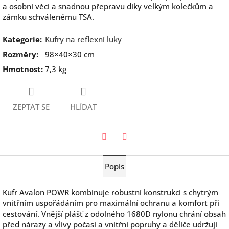
a osobní věci a snadnou přepravu díky velkým kolečkům a
zámku schválenému TSA.
Kategorie
:
Kufry na reflexní luky
Rozměry
:
98×40×30 cm
Hmotnost
:
7,3 kg
ZEPTAT SE
HLÍDAT
Twitter
Facebook
Popis
Kufr Avalon POWR kombinuje robustní konstrukci s chytrým
vnitřním uspořádáním pro maximální ochranu a komfort při
cestování. Vnější plášť z odolného 1680D nylonu chrání obsah
před nárazy a vlivy počasí a vnitřní popruhy a děliče udržují