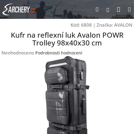
Přejít
Nák
Hledat
Přihlášen
na
obsah
koší
Kód:
6808
|
Značka:
AVALON
Kufr na reflexní luk Avalon POWR
Trolley 98x40x30 cm
Průměrné
Neohodnoceno
Podrobnosti hodnocení
hodnocení
produktu
je
0,0
z
5
hvězdiček.