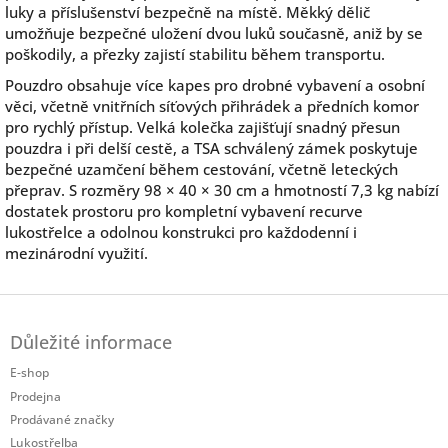
luky a příslušenství bezpečně na místě. Měkký dělič
umožňuje bezpečné uložení dvou luků současně, aniž by se
poškodily, a přezky zajistí stabilitu během transportu.
Pouzdro obsahuje více kapes pro drobné vybavení a osobní
věci, včetně vnitřních síťových přihrádek a předních komor
pro rychlý přístup. Velká kolečka zajišťují snadný přesun
pouzdra i při delší cestě, a TSA schválený zámek poskytuje
bezpečné uzamčení během cestování, včetně leteckých
přeprav. S rozměry 98 × 40 × 30 cm a hmotností 7,3 kg nabízí
dostatek prostoru pro kompletní vybavení recurve
lukostřelce a odolnou konstrukci pro každodenní i
mezinárodní využití.
Z
á
Důležité informace
p
a
E-shop
t
Prodejna
í
Prodávané značky
Lukostřelba