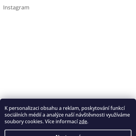
Instagram
K personalizaci obsahu a reklam, poskytování funkcí
Sledovat na Instagramu
sociálních médií a analýze naší návštěvnosti využíváme
soubory cookies. Více informací
zde
.
Registrace na lukostřelbu
I. Královský lukostřelecký klub