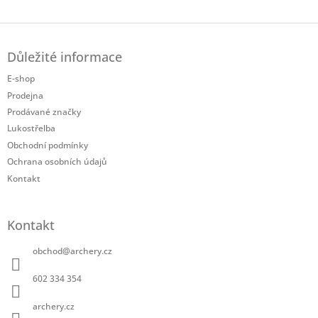
Twitter
Facebook
Z
á
Důležité informace
p
a
E-shop
t
Prodejna
í
Prodávané značky
Lukostřelba
Obchodní podmínky
Ochrana osobních údajů
Kontakt
Kontakt
obchod
@
archery.cz
602 334 354
archery.cz