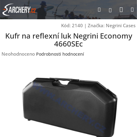
Přejít
Nák
Hledat
Přihlášen
na
obsah
koší
Kód:
2140
|
Značka:
Negrini Cases
Kufr na reflexní luk Negrini Economy
4660SEc
Průměrné
Neohodnoceno
Podrobnosti hodnocení
hodnocení
produktu
je
0,0
z
5
hvězdiček.