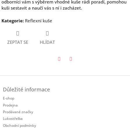
odborníci vám s výběrem vhodné kuše rádi poradí, pomohou
kuši sestavit a naučí vás s ní i zacházet.
Kategorie
:
Reflexní kuše
ZEPTAT SE
HLÍDAT
Twitter
Facebook
Z
á
Důležité informace
p
a
E-shop
t
Prodejna
í
Prodávané značky
Lukostřelba
Obchodní podmínky