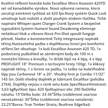
Kvalitní reflexní lovecká kuše Excalibur Micro Assassin 420TD
set od kanadského výrobce. Nová výkonná ramena, která
zaručují extrémní rychlost až 420 fps.Nový systém Quick Lock
umožnuje kuši rozložit a složit pouhým stiskem tlačítka. Tiché
napínání Whisper-quiet Charger Crank System a bezpečné
vypouštění.Systém tlumení Sound Deadening eliminuje
nežádoucí hluk a vibrace.Nová Pro-Shot spoušť funguje
přesně, hladce a konzistentně.Tichý integrovaný napínák
tětivy.Nastavitelná pažba s doplňkovou lícnicí pro komfortní
střílení.Set obsahuje: 1x kuši Excalibur Assassin 420 TD, 1x
podsvícený puškohled se záměrnými body do 100 m s
montážní ližinou a kroužky, 1x držák šípů na 4 šípy, 4 x šípy
PROFLIGHT 18″ Premium s terčovými hroty 100gr, 1x klikový
napínák tětivy, 1 x lícnice na pažbu, 1x taška na kušeVhodné
šípy jsou Carbonové 18" a 20". Vhodný hrot je Combo 11/32"
145 Gn. Další vhodný doplněk je lubricant Excalibur (položka
2764). Doplňky nejsou v ceně setu kuše.SpecifikaceHmotnost:
3,63 kgRychlost šípu: 420 fpsNapínací síla: 290 lbsDélka
nátahu: 15”Délka kuše: 33-36”Šířka (vzdálenost osa/osa
nenatažená): 30”Šířka (vzdálenost osa/osa natažená):
23,25”Barva: True Timber Strata, Realtree EdgeNaši