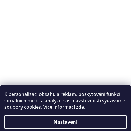
K personalizaci obsahu a reklam, poskytování funkcí
Sledovat na Instagramu
sociálních médií a analýze naší návštěvnosti využíváme
soubory cookies. Více informací
zde
.
Registrace na lukostřelbu
I. Královský lukostřelecký klub
Nastavení
Český lukostřelecký svaz