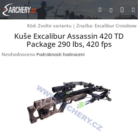
Přejít
Nák
Hledat
Přihlášen
na
obsah
koší
Kód:
Zvolte variantu
|
Značka:
Excalibur Crossbow
Kuše Excalibur Assassin 420 TD
Package 290 lbs, 420 fps
Průměrné
Neohodnoceno
Podrobnosti hodnocení
hodnocení
produktu
je
0,0
z
5
hvězdiček.