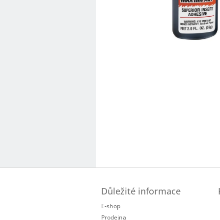
Z
á
Důležité informace
p
a
E-shop
t
Prodejna