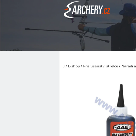
Přejít
na
obsah
Domů
/
E-shop
/
Příslušenství střelce
/
Nářadí 