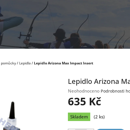
a pomůcky
/
Lepidla
/
Lepidlo Arizona Max Impact Insert
Lepidlo Arizona Ma
Průměrné
Neohodnoceno
Podrobnosti h
hodnocení
635 Kč
produktu
je
Měrná
0,0
Skladem
(2 ks)
cena:
z
5