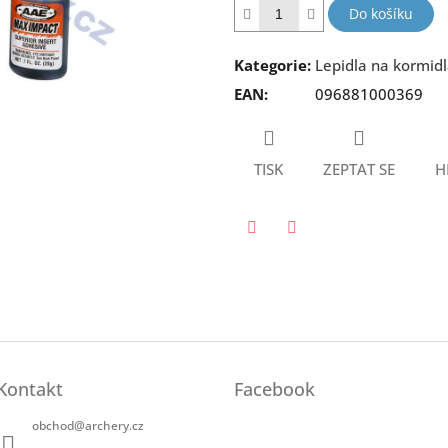
hvězdiček.
Do košíku
Kategorie
:
Lepidla na kormidl
EAN
:
096881000369
TISK
ZEPTAT SE
H
Twitter
Facebook
Kontakt
Facebook
obchod
@
archery.cz