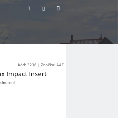
Nákupní
Hledat
Přihlášení
košík
Kód:
3236
|
Značka:
AAE
x Impact Insert
odnocení