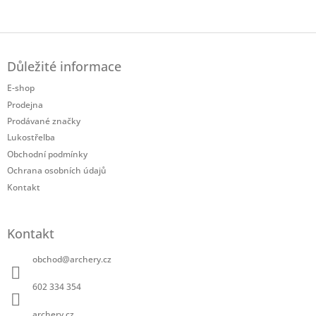
Twitter
Facebook
Z
á
Důležité informace
p
a
E-shop
t
Prodejna
í
Prodávané značky
Lukostřelba
Obchodní podmínky
Ochrana osobních údajů
Kontakt
Kontakt
obchod
@
archery.cz
602 334 354
archery.cz