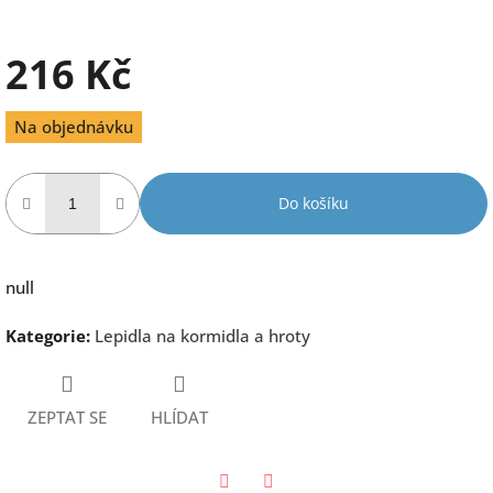
216 Kč
Měrná
Na objednávku
cena:
Do košíku
null
Kategorie
:
Lepidla na kormidla a hroty
ZEPTAT SE
HLÍDAT