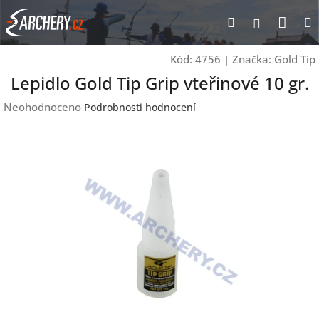
Přejít
Nák
Hledat
Přihlášen
na
obsah
koší
Kód:
4756
|
Značka:
Gold Tip
Lepidlo Gold Tip Grip vteřinové 10 gr.
Průměrné
Neohodnoceno
Podrobnosti hodnocení
hodnocení
produktu
je
0,0
z
5
hvězdiček.