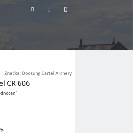
Nákupní
Hledat
Přihlášení
košík
|
Značka:
Doosung Cartel Archery
el CR 606
odnocení
vy.