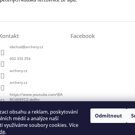
Kontakt
Facebook
obchod
@
archery.cz
602 334 354
archery.cz
archery.cz
https://www.youtube.com/@A
RCHERYCZ-do9hr
zaci obsahu a reklam, poskytování
Odmítnout
S
álních médií a analýze naší
i využíváme soubory cookies. Více
de
.
trace na lukostřelbu
I. Královský lukostřelecký klub
Český lukostřelecký