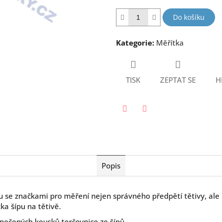
hvězdiček.
Do košíku
Kategorie
:
Měřítka
TISK
ZEPTAT SE
H
Twitter
Facebook
Popis
u se značkami pro měření nejen správného předpětí tětivy, ale i
ka šípu na tětivě.
apečených kousků terčovnice ze šípů.