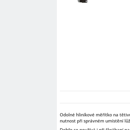
Odolné hliníkové měřítko na tětiv
nutnost při správném umístění lůž
Dobře se používá i při škrábaní n