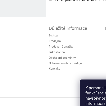
Z
á
Důležité informace
p
a
E-shop
t
Prodejna
í
Prodávané značky
Lukostřelba
Obchodní podmínky
Ochrana osobních údajů
Kontakt
K personali
funkcí soci
návštěvnost
informací
z
Regis