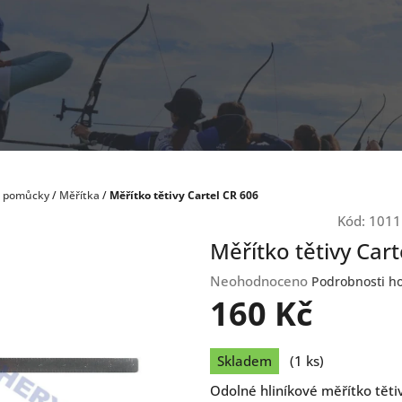
a pomůcky
/
Měřítka
/
Měřítko tětivy Cartel CR 606
Kód:
1011
Měřítko tětivy Cart
Průměrné
Neohodnoceno
Podrobnosti h
hodnocení
160 Kč
produktu
je
Měrná
0,0
Skladem
(1 ks)
cena:
z
Odolné hliníkové měřítko těti
5