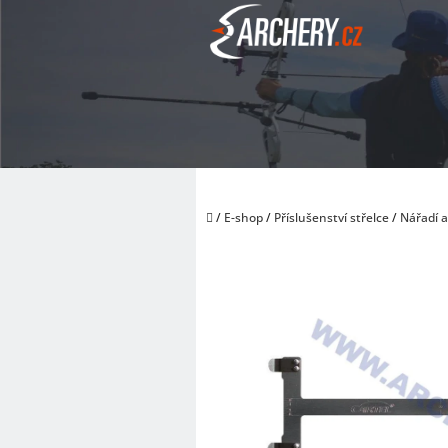
Přejít
na
obsah
Domů
/
E-shop
/
Příslušenství střelce
/
Nářadí 