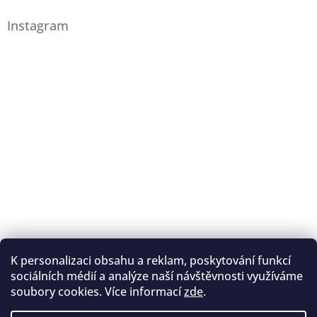
Instagram
K personalizaci obsahu a reklam, poskytování funkcí
Sledovat na Instagramu
sociálních médií a analýze naší návštěvnosti využíváme
soubory cookies. Více informací
zde
.
Registrace na lukostřelbu
I. Královský lukostřelecký klub