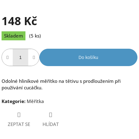
148 Kč
Měrná
Skladem
(5 ks)
cena:
Do košíku
Odolné hliníkové měřítko na tětivu s prodloužením při
používání cucáčku.
Kategorie
:
Měřítka
ZEPTAT SE
HLÍDAT