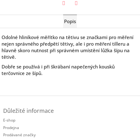
Twitter
Facebook
Popis
Odolné hliníkové měřítko na tětivu se značkami pro měření
nejen správného předpětí tětivy, ale i pro měření tilleru a
hlavně skoro nutnost při správném umístění lůžka šípu na
tětivě.
Dobře se používá i při škrábaní napečených kousků
terčovnice ze šípů.
Z
á
Důležité informace
p
a
E-shop
t
Prodejna
í
Prodávané značky