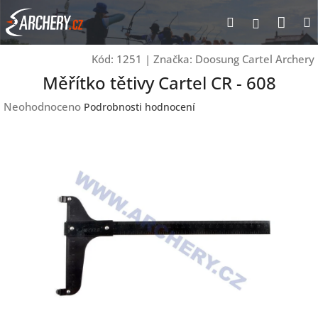
Přejít
Nák
Hledat
Přihlášen
na
obsah
koší
Kód:
1251
|
Značka:
Doosung Cartel Archery
Měřítko tětivy Cartel CR - 608
Průměrné
Neohodnoceno
Podrobnosti hodnocení
hodnocení
produktu
je
0,0
z
5
hvězdiček.