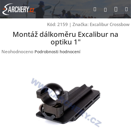
Přejít
Nák
Hledat
Přihlášen
na
obsah
koší
Kód:
2159
|
Značka:
Excalibur Crossbow
Montáž dálkoměru Excalibur na
optiku 1"
Průměrné
Neohodnoceno
Podrobnosti hodnocení
hodnocení
produktu
je
0,0
z
5
hvězdiček.