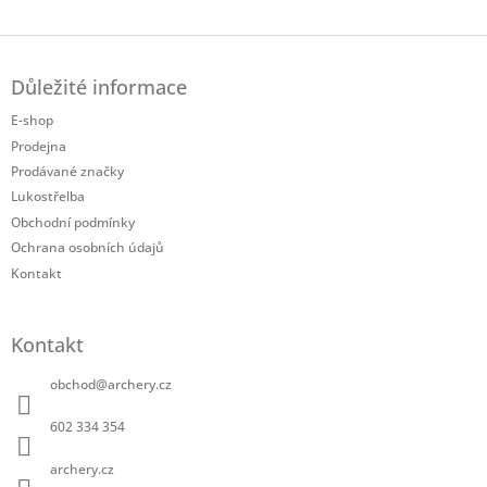
Twitter
Facebook
Z
á
Důležité informace
p
a
E-shop
t
Prodejna
í
Prodávané značky
Lukostřelba
Obchodní podmínky
Ochrana osobních údajů
Kontakt
Kontakt
obchod
@
archery.cz
602 334 354
archery.cz