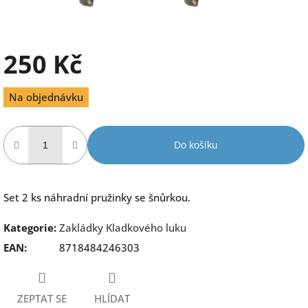
250 Kč
Měrná
Na objednávku
cena:
Do košíku
Set 2 ks náhradní pružinky se šnůrkou.
Kategorie
:
Zakládky Kladkového luku
EAN
:
8718484246303
ZEPTAT SE
HLÍDAT