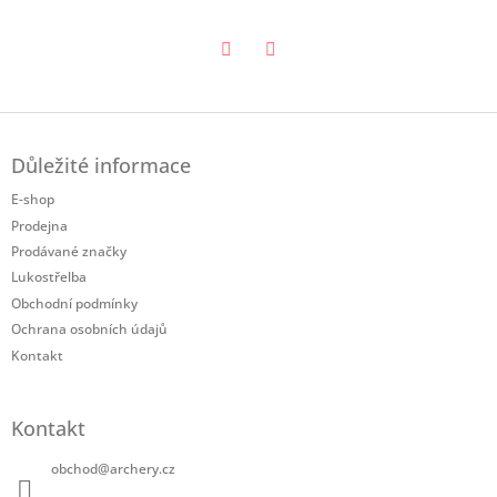
Twitter
Facebook
Z
á
Důležité informace
p
a
E-shop
t
Prodejna
í
Prodávané značky
Lukostřelba
Obchodní podmínky
Ochrana osobních údajů
Kontakt
Kontakt
obchod
@
archery.cz