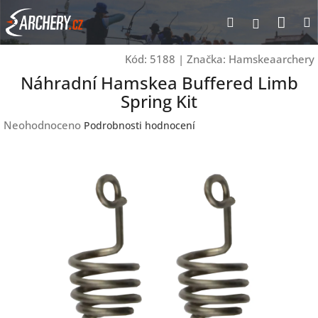
Přejít
Nák
Hledat
Přihlášen
na
obsah
koší
Kód:
5188
|
Značka:
Hamskeaarchery
Náhradní Hamskea Buffered Limb
Spring Kit
Průměrné
Neohodnoceno
Podrobnosti hodnocení
hodnocení
produktu
je
0,0
z
5
hvězdiček.