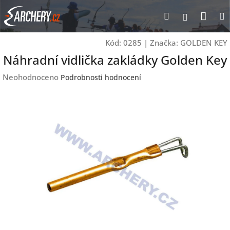
Přejít
Nák
Hledat
Přihlášen
na
obsah
koší
Kód:
0285
|
Značka:
GOLDEN KEY
Náhradní vidlička zakládky Golden Key
Průměrné
Neohodnoceno
Podrobnosti hodnocení
hodnocení
produktu
je
0,0
z
5
hvězdiček.