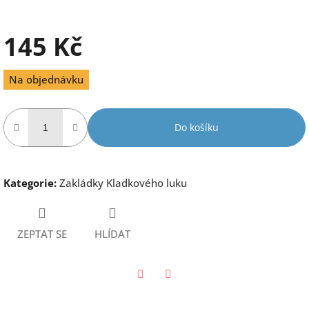
145 Kč
Měrná
Na objednávku
cena:
Do košíku
Kategorie
:
Zakládky Kladkového luku
ZEPTAT SE
HLÍDAT
Twitter
Facebook