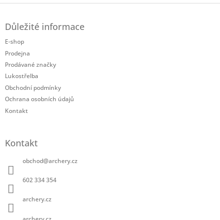
Z
á
Důležité informace
p
a
E-shop
t
Prodejna
í
Prodávané značky
Lukostřelba
Obchodní podmínky
Ochrana osobních údajů
Kontakt
Kontakt
obchod
@
archery.cz
602 334 354
archery.cz
archery.cz