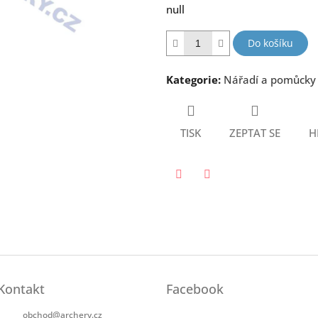
null
5
hvězdiček.
Do košíku
Kategorie
:
Nářadí a pomůcky
TISK
ZEPTAT SE
H
Twitter
Facebook
Kontakt
Facebook
obchod
@
archery.cz