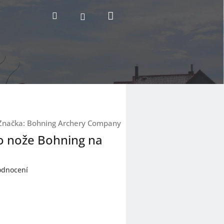
Nákupní
Hledat
Přihlášení
košík
Značka:
Bohning Archery Company
do nože Bohning na
odnocení