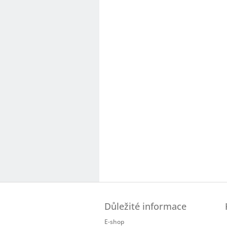
Z
á
Důležité informace
p
a
E-shop