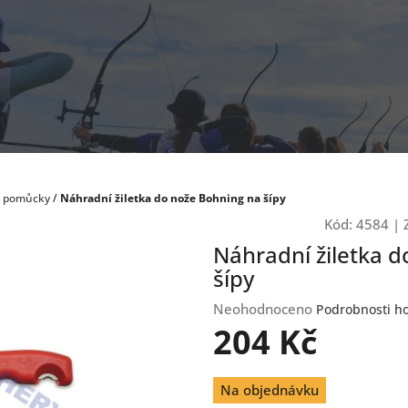
a pomůcky
/
Náhradní žiletka do nože Bohning na šípy
Kód:
4584
|
Náhradní žiletka 
šípy
Průměrné
Neohodnoceno
Podrobnosti h
hodnocení
204 Kč
produktu
je
Měrná
0,0
Na objednávku
cena:
z