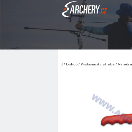
Přejít
na
obsah
Domů
/
E-shop
/
Příslušenství střelce
/
Nářadí 