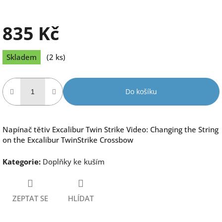
835 Kč
Měrná
Skladem
(2 ks)
cena:
Do košíku
Napínač tětiv Excalibur Twin Strike Video: Changing the String
on the Excalibur TwinStrike Crossbow
Kategorie
:
Doplňky ke kuším
ZEPTAT SE
HLÍDAT