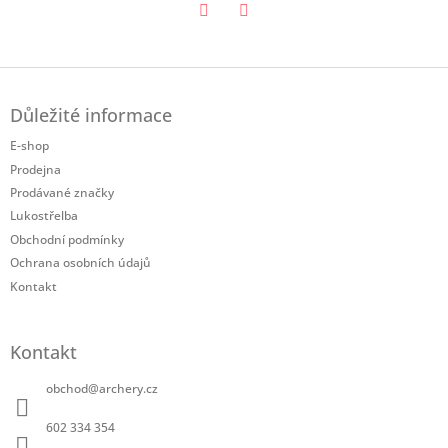
Twitter
Facebook
Z
á
Důležité informace
p
a
E-shop
t
Prodejna
í
Prodávané značky
Lukostřelba
Obchodní podmínky
Ochrana osobních údajů
Kontakt
Kontakt
obchod
@
archery.cz
602 334 354