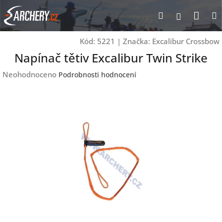
Přejít
Nák
Hledat
Přihlášen
na
obsah
koší
Kód:
5221
|
Značka:
Excalibur Crossbow
Napínač tětiv Excalibur Twin Strike
Průměrné
Neohodnoceno
Podrobnosti hodnocení
hodnocení
produktu
je
0,0
z
5
hvězdiček.