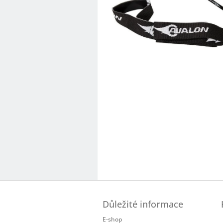
Z
á
Důležité informace
p
a
E-shop