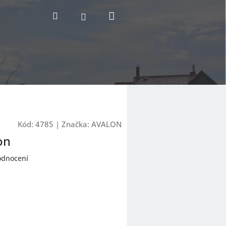
Nákupní
Hledat
Přihlášení
košík
Kód:
4785
|
Značka:
AVALON
on
odnocení