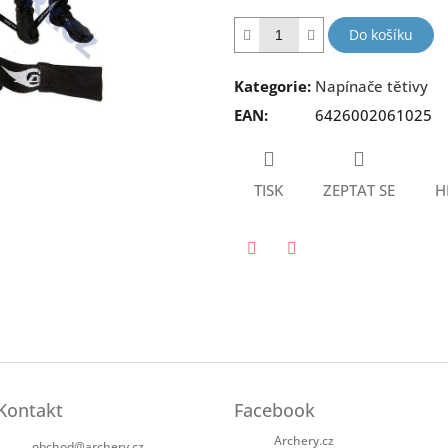
hvězdiček.
Do košíku
Kategorie
:
Napínače tětivy
EAN
:
6426002061025
TISK
ZEPTAT SE
H
Twitter
Facebook
Kontakt
Facebook
Archery.cz
obchod
@
archery.cz