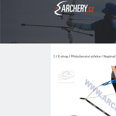
Přejít
na
obsah
Domů
/
E-shop
/
Příslušenství střelce
/
Napínače