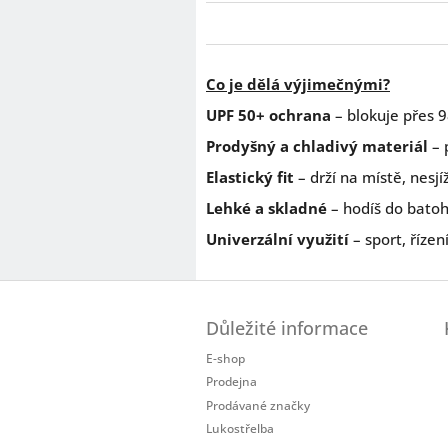
Co je dělá výjimečnými?
UPF 50+ ochrana
– blokuje přes 
Prodyšný a chladivý materiál
– 
Elastický fit
– drží na místě, nesj
Lehké a skladné
– hodíš do bato
Univerzální využití
– sport, řízen
Z
á
Důležité informace
p
a
E-shop
t
Prodejna
í
Prodávané značky
Lukostřelba