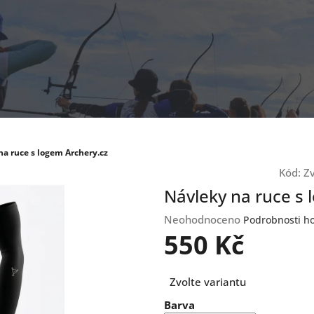
na ruce s logem Archery.cz
Kód:
Zv
Návleky na ruce s 
Průměrné
Neohodnoceno
Podrobnosti h
hodnocení
550 Kč
produktu
je
Měrná
0,0
Zvolte variantu
cena:
z
Barva
5