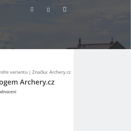
Nákupní
Hledat
Přihlášení
košík
olte variantu
|
Značka:
Archery.cz
logem Archery.cz
odnocení