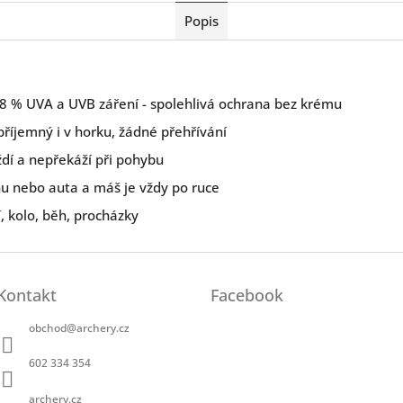
Popis
98 % UVA a UVB záření - spolehlivá ochrana bez krému
příjemný i v horku, žádné přehřívání
íždí a nepřekáží při pohybu
hu nebo auta a máš je vždy po ruce
í, kolo, běh, procházky
Kontakt
Facebook
obchod
@
archery.cz
602 334 354
archery.cz