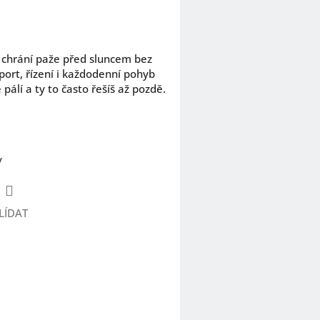
é chrání paže před sluncem bez
port, řízení i každodenní pohyb
pálí a ty to často řešíš až pozdě.
y
LÍDAT