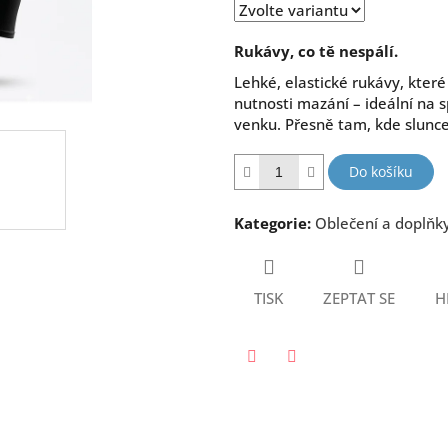
hvězdiček.
Rukávy, co tě nespálí.
Lehké, elastické rukávy, kter
nutnosti mazání – ideální na s
venku. Přesně tam, kde slunce 
Do košíku
Kategorie
:
Oblečení a doplňk
TISK
ZEPTAT SE
H
Twitter
Facebook