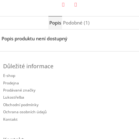
Twitter
Facebook
Popis
Podobné (1)
Popis produktu není dostupný
Z
á
Důležité informace
p
a
E-shop
t
Prodejna
í
Prodávané značky
Lukostřelba
Obchodní podmínky
Ochrana osobních údajů
Kontakt