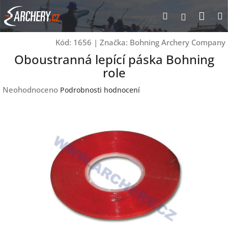
Přejít
Nák
Hledat
Přihlášen
na
obsah
koší
Kód:
1656
|
Značka:
Bohning Archery Company
Oboustranná lepící páska Bohning
role
Průměrné
Neohodnoceno
Podrobnosti hodnocení
hodnocení
produktu
je
0,0
z
5
hvězdiček.