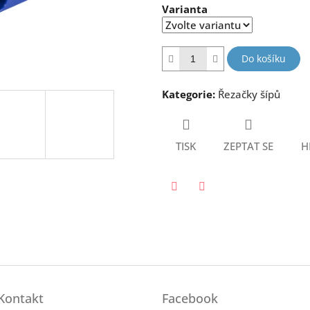
Varianta
5
hvězdiček.
Do košíku
Kategorie
:
Řezačky šípů
TISK
ZEPTAT SE
H
Twitter
Facebook
Kontakt
Facebook