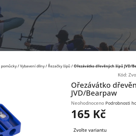
a pomůcky
/
Vybavení dílny
/
Řezačky šípů
/
Ořezávátko dřevěných šípů JVD/B
Kód:
Zvo
Ořezávátko dřevěn
JVD/Bearpaw
Průměrné
Neohodnoceno
Podrobnosti h
hodnocení
165 Kč
produktu
je
Měrná
0,0
Zvolte variantu
cena:
z