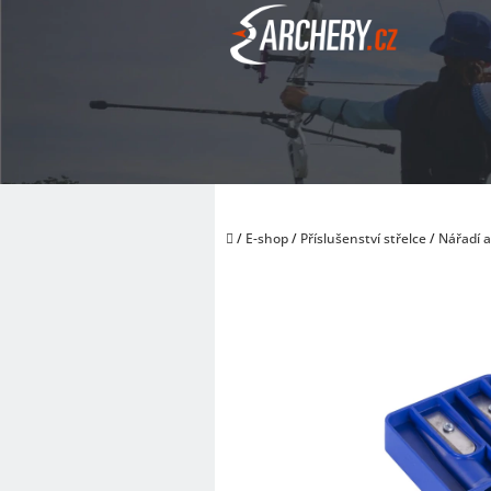
Přejít
na
obsah
Domů
/
E-shop
/
Příslušenství střelce
/
Nářadí 