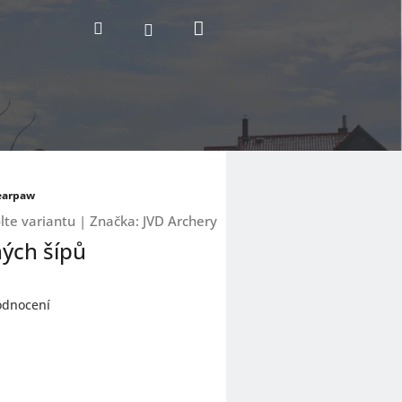
Nákupní
Hledat
Přihlášení
košík
earpaw
lte variantu
|
Značka:
JVD Archery
ých šípů
odnocení