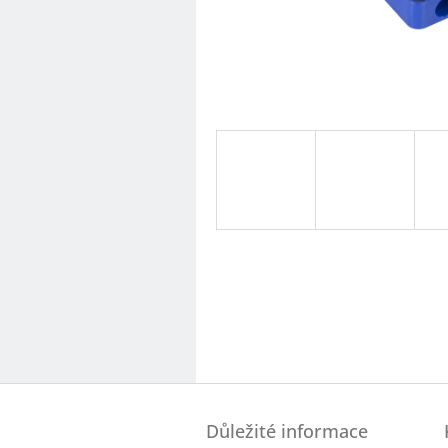
Z
á
Důležité informace
p